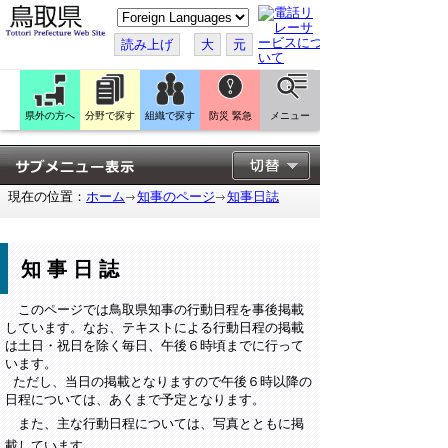
こ
の
ペ
読み上げ
大
元
ー
ジ
を
翻
訳
県外の方へ
分野で探す
組織で探す
防災 緊急
メニュー
す
る
現在の位置：
ホーム
知事のページ
知事日誌
知事日誌
このページでは鳥取県知事の行動日程を事後掲載
しています。なお、テキストによる行動日程の掲載
は土日・祝日を除く毎日、午後６時頃までに行って
います。
ただし、当日の掲載となりますので午後６時以降の
日程については、あくまで予定となります。
また、主な行動日程については、写真とともに掲
載しています。