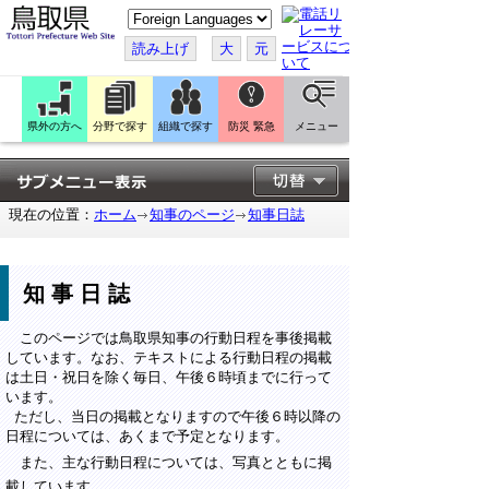
こ
の
ペ
読み上げ
大
元
ー
ジ
を
翻
訳
県外の方へ
分野で探す
組織で探す
防災 緊急
メニュー
す
る
現在の位置：
ホーム
知事のページ
知事日誌
知事日誌
このページでは鳥取県知事の行動日程を事後掲載
しています。なお、テキストによる行動日程の掲載
は土日・祝日を除く毎日、午後６時頃までに行って
います。
ただし、当日の掲載となりますので午後６時以降の
日程については、あくまで予定となります。
また、主な行動日程については、写真とともに掲
載しています。