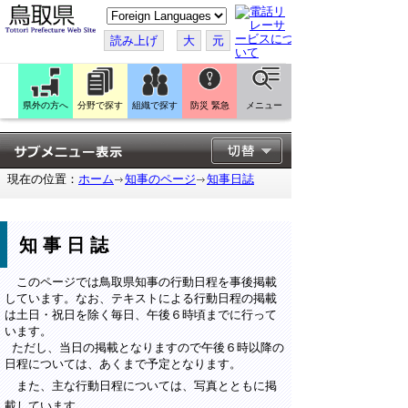
こ
の
ペ
読み上げ
大
元
ー
ジ
を
翻
訳
県外の方へ
分野で探す
組織で探す
防災 緊急
メニュー
す
る
現在の位置：
ホーム
知事のページ
知事日誌
知事日誌
このページでは鳥取県知事の行動日程を事後掲載
しています。なお、テキストによる行動日程の掲載
は土日・祝日を除く毎日、午後６時頃までに行って
います。
ただし、当日の掲載となりますので午後６時以降の
日程については、あくまで予定となります。
また、主な行動日程については、写真とともに掲
載しています。