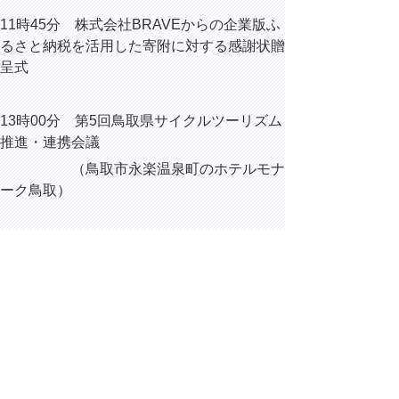
11時45分 株式会社BRAVEからの企業版ふ
るさと納税を活用した寄附に対する感謝状贈
呈式
13時00分 第5回鳥取県サイクルツーリズム
推進・連携会議
（鳥取市永楽温泉町のホテルモナ
ーク鳥取）
14時20分 フランス、ベルギー及びフィン
ランドからの工芸品視察団のみなさん 来訪
15時35分 内部協議
▲ページ上部に戻る