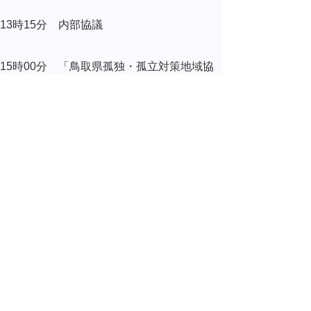
13時15分 内部協議
15時00分 「鳥取県孤独・孤立対策地域協
議会」事務局設置式
15時25分 内部協議
16時00分 特別職（監査委員）への辞令交
付
16時10分 内部協議
▲ページ上部に戻る
と
個人情報保護
|
リンクについて
|
著作権に