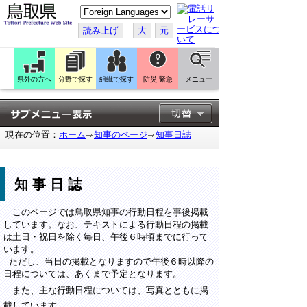
こ
の
ペ
読み上げ
大
元
ー
ジ
を
翻
訳
県外の方へ
分野で探す
組織で探す
防災 緊急
メニュー
す
る
現在の位置：
ホーム
知事のページ
知事日誌
知事日誌
このページでは鳥取県知事の行動日程を事後掲載
しています。なお、テキストによる行動日程の掲載
は土日・祝日を除く毎日、午後６時頃までに行って
います。
ただし、当日の掲載となりますので午後６時以降の
日程については、あくまで予定となります。
また、主な行動日程については、写真とともに掲
載しています。