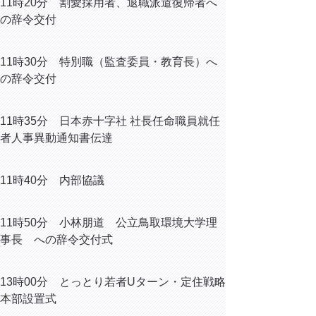
11時20分
割愛採用者、退職派遣復帰者へ
の辞令交付
11時30分 特別職（監査委員・教育長）へ
の辞令交付
11時35分
日本赤十字社 社長任命職員就任
者人事異動通知書伝達
11時40分 内部協議
11時50分 小林朋道
公立鳥取環境大学理
事長 への辞令交付式
13時00分 とっとり若者Uターン・定住戦略
本部設置式