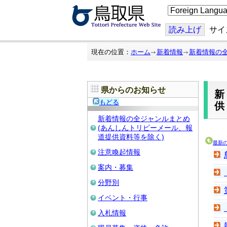
こ
の
ペ
ー
読み上げ
サイ
ジ
を
翻
現在の位置：
ホーム
新着情報
新着情報の
訳
す
る
県からのお知らせ
もどる
供
新着情報の全ジャンルまとめ
(あんしんトリピーメール、報
道提供資料等を除く)
最新
注意喚起情報
案内・募集
分野別
イベント・行事
入札情報