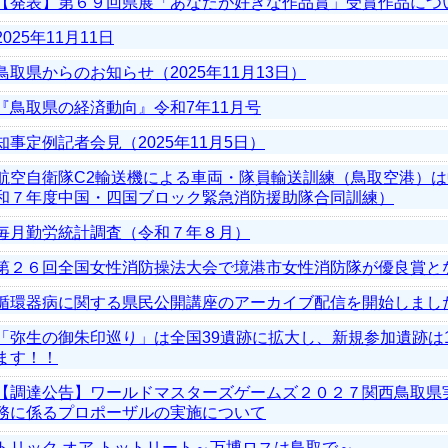
【発表】第６９回県展「あなたが好きな作品賞」受賞作品につ
2025年11月11日
鳥取県からのお知らせ（2025年11月13日）
『鳥取県の経済動向』令和7年11月号
知事定例記者会見（2025年11月5日）
航空自衛隊C2輸送機による車両・隊員輸送訓練（鳥取空港）
和７年度中国・四国ブロック緊急消防援助隊合同訓練）
毎月勤労統計調査（令和７年８月）
第２６回全国女性消防操法大会で境港市女性消防隊が優良賞と
循環器病に関する県民公開講座のアーカイブ配信を開始しまし
「弥生の御朱印巡り」は全国39遺跡に拡大し、新規参加遺跡は1
ます！！
【調達公告】ワールドマスターズゲームズ２０２７関西鳥取県
務に係るプロポーザルの実施について
トリック オア トットリート～万博ロスは鳥取で～