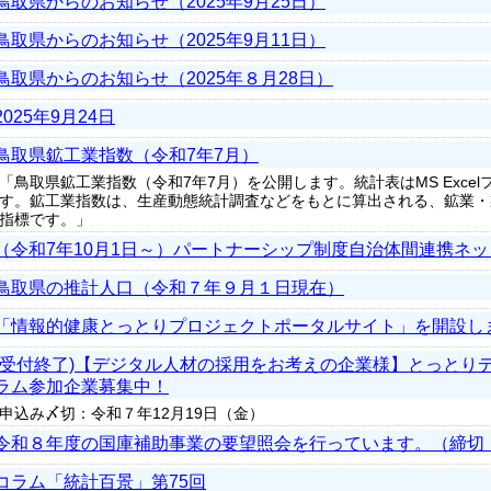
鳥取県からのお知らせ（2025年9月25日）
鳥取県からのお知らせ（2025年9月11日）
鳥取県からのお知らせ（2025年８月28日）
2025年9月24日
鳥取県鉱工業指数（令和7年7月）
「鳥取県鉱工業指数（令和7年7月）を公開します。統計表はMS Exce
す。鉱工業指数は、生産動態統計調査などをもとに算出される、鉱業・
指標です。」
（令和7年10月1日～）パートナーシップ制度自治体間連携ネ
鳥取県の推計人口（令和７年９月１日現在）
「情報的健康とっとりプロジェクトポータルサイト」を開設し
(受付終了)【デジタル人材の採用をお考えの企業様】とっとり
ラム参加企業募集中！
申込み〆切：令和７年12月19日（金）
令和８年度の国庫補助事業の要望照会を行っています。（締切
コラム「統計百景」第75回