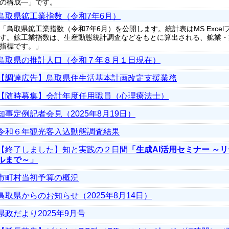
の構成―」です。
鳥取県鉱工業指数（令和7年6月）
「鳥取県鉱工業指数（令和7年6月）を公開します。統計表はMS Exce
す。鉱工業指数は、生産動態統計調査などをもとに算出される、鉱業・
指標です。」
鳥取県の推計人口（令和７年８月１日現在）
【調達広告】鳥取県住生活基本計画改定支援業務
【随時募集】会計年度任用職員（心理療法士）
知事定例記者会見（2025年8月19日）
令和６年観光客入込動態調査結果
【終了しました】知と実践の２日間
「生成AI活用セミナー ～
ルまで～」
市町村当初予算の概況
鳥取県からのお知らせ（2025年8月14日）
県政だより2025年9月号