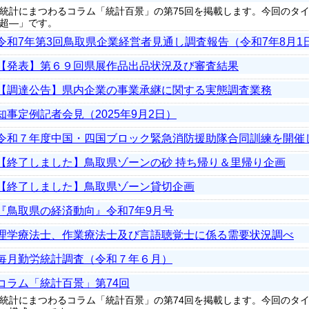
統計にまつわるコラム「統計百景」の第75回を掲載します。今回のタ
超―」です。
令和7年第3回鳥取県企業経営者見通し調査報告（令和7年8月1
【発表】第６９回県展作品出品状況及び審査結果
【調達公告】県内企業の事業承継に関する実態調査業務
知事定例記者会見（2025年9月2日）
令和７年度中国・四国ブロック緊急消防援助隊合同訓練を開催
【終了しました】鳥取県ゾーンの砂 持ち帰り＆里帰り企画
【終了しました】鳥取県ゾーン貸切企画
『鳥取県の経済動向』令和7年9月号
理学療法士、作業療法士及び言語聴覚士に係る需要状況調べ
毎月勤労統計調査（令和７年６月）
コラム「統計百景」第74回
統計にまつわるコラム「統計百景」の第74回を掲載します。今回のタイ