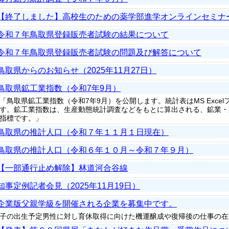
【終了しました】高校生のための薬学部進学オンラインセミナー
令和７年鳥取県登録販売者試験の結果について
令和７年鳥取県登録販売者試験の問題及び解答について
鳥取県からのお知らせ（2025年11月27日）
鳥取県鉱工業指数（令和7年9月）
「鳥取県鉱工業指数（令和7年9月）を公開します。統計表はMS Exce
す。鉱工業指数は、生産動態統計調査などをもとに算出される、鉱業・
指標です。」
鳥取県の推計人口（令和７年１１月１日現在）
鳥取県の推計人口（令和６年１０月～令和７年９月）
【一部通行止め解除】林道河合谷線
知事定例記者会見（2025年11月19日）
企業版父親学級を開催される企業を募集中です。
子の出生予定男性に対し育休取得に向けた機運醸成や復帰後の仕事の在