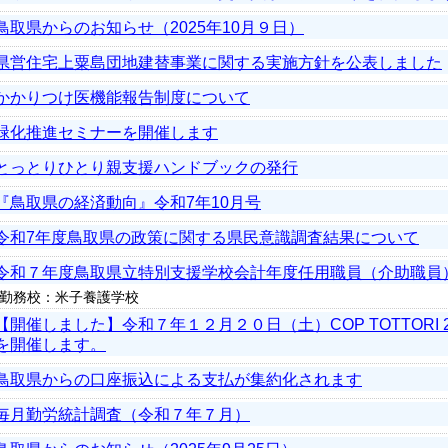
鳥取県からのお知らせ（2025年10月９日）
県営住宅上粟島団地建替事業に関する実施方針を公表しました
かかりつけ医機能報告制度について
緑化推進セミナーを開催します
とっとりひとり親支援ハンドブックの発行
『鳥取県の経済動向』令和7年10月号
令和7年度鳥取県の政策に関する県民意識調査結果について
令和７年度鳥取県立特別支援学校会計年度任用職員（介助職員
勤務校：米子養護学校
【開催しました】令和７年１２月２０日（土）COP TOTTORI 2
を開催します。
鳥取県からの口座振込による支払が集約化されます
毎月勤労統計調査（令和７年７月）