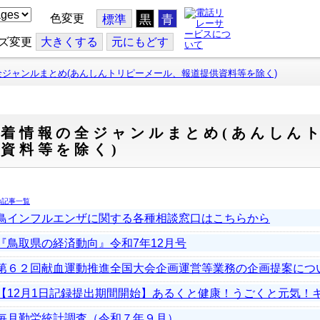
色変更
標準
黒
青
ズ変更
大
きくする
元
にもどす
全ジャンルまとめ(あんしんトリピーメール、報道提供資料等を除く)
新着情報の全ジャンルまとめ(あんしん
資料等を除く)
の記事一覧
鳥インフルエンザに関する各種相談窓口はこちらから
『鳥取県の経済動向』令和7年12月号
第６２回献血運動推進全国大会企画運営等業務の企画提案につ
【12月1日記録提出期間開始】あるくと健康！うごくと元気！
毎月勤労統計調査（令和７年９月）