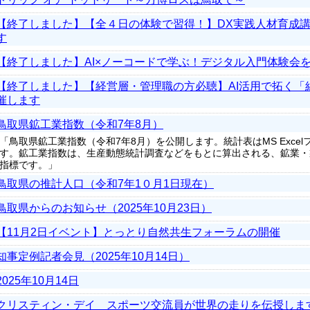
【終了しました】【全４日の体験で習得！】DX実践人材育成
す
【終了しました】AI×ノーコードで学ぶ！デジタル入門体験会
【終了しました】【経営層・管理職の方必聴】AI活用で拓く「
催します
鳥取県鉱工業指数（令和7年8月）
「鳥取県鉱工業指数（令和7年8月）を公開します。統計表はMS Exce
す。鉱工業指数は、生産動態統計調査などをもとに算出される、鉱業・
指標です。」
鳥取県の推計人口（令和7年1０月1日現在）
鳥取県からのお知らせ（2025年10月23日）
【11月2日イベント】とっとり自然共生フォーラムの開催
知事定例記者会見（2025年10月14日）
2025年10月14日
クリスティン・デイ スポーツ交流員が世界の走りを伝授しま