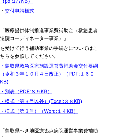
（pdf:177KB）
・
交付申請様式
「医療提供体制推進事業費補助金（救急患者
退院コーディネーター事業）」
を受けて行う補助事業の手続きについてはこ
ちらを参照してください。
・鳥取県救急医療施設運営費補助金交付要綱
（令和３年１０月４日改正）（PDF:１６２
KB)
・別表（PDF:８９KB）
・様式（第３号以外）(Excel:３８KB)
・様式（第３号）（Word:１４KB）
「鳥取県へき地医療拠点病院運営事業費補助