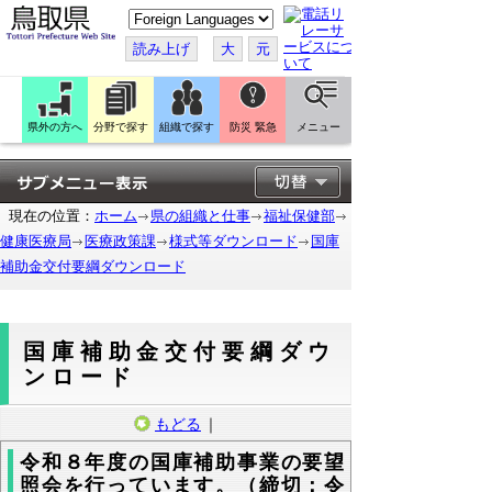
こ
の
ペ
読み上げ
大
元
ー
ジ
を
翻
訳
県外の方へ
分野で探す
組織で探す
防災 緊急
メニュー
す
る
現在の位置：
ホーム
県の組織と仕事
福祉保健部
健康医療局
医療政策課
様式等ダウンロード
国庫
補助金交付要綱ダウンロード
国庫補助金交付要綱ダウ
ンロード
もどる
｜
令和８年度の国庫補助事業の要望
照会を行っています。（締切：令