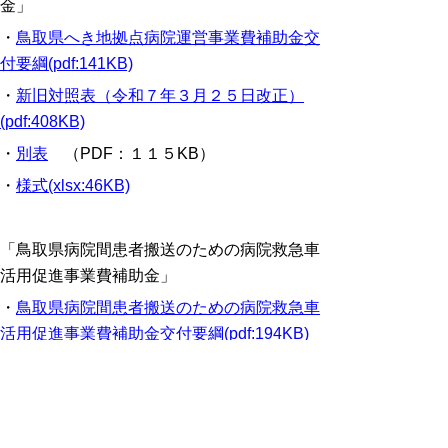
金」
・
鳥取県へき地拠点病院運営事業費補助金交
付要綱(pdf:141KB)
・
新旧対照表（令和７年３月２５日改正）
(pdf:408KB)
・
別表
（PDF：１１５KB）
・
様式(xlsx:46KB)
「鳥取県病院間患者搬送のための病院救急車
活用促進事業費補助金」
・
鳥取県病院間患者搬送のための病院救急車
活用促進事業費補助金交付要綱(pdf:194KB)
・
別表(pdf:147KB)
・
様式１号(xlsx:15KB)
・
様式２号(xlsx:40KB)