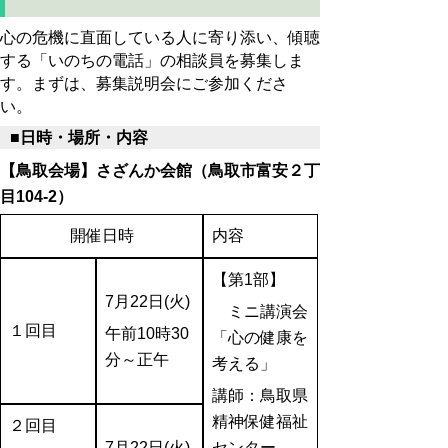
心の危機に直面している人に寄り添い、傾聴
する「いのちの電話」の相談員を募集しま
す。まずは、募集説明会にご参加くださ
い。
■
日時・場所・内容
【鳥取会場】さざんか会館（鳥取市富安２丁
目104-2）
開催日時
内容
【第1部】
7
月22日(火)
ミニ講演会
１回目
午前10時30
「心の健康を
分～正午
考える」
講師：鳥取県
精神保健福祉
２回目
7
月22日(火)
センター