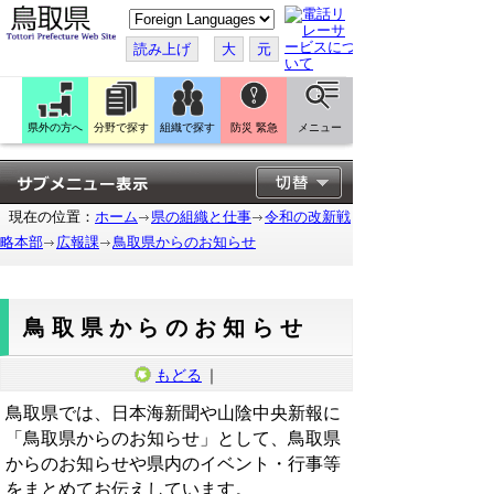
こ
の
ペ
読み上げ
大
元
ー
ジ
を
翻
訳
県外の方へ
分野で探す
組織で探す
防災 緊急
メニュー
す
る
現在の位置：
ホーム
県の組織と仕事
令和の改新戦
略本部
広報課
鳥取県からのお知らせ
鳥取県からのお知らせ
もどる
｜
鳥取県では、日本海新聞や山陰中央新報に
「鳥取県からのお知らせ」として、鳥取県
からのお知らせや県内のイベント・行事等
をまとめてお伝えしています。