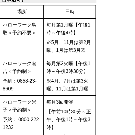
場所
日時
ハローワーク鳥
毎月第
1
月曜【午後
1
取＜予約不要＞
時～午後
4
時】
※
5
月、
11
月は第
2
月
曜、
1
月は第
3
月曜
ハローワーク倉
毎月第
2
火曜【午後
1
吉＜予約制＞
時～午後
3
時
30
分】
予約：
0858-23-
※
4
月、
7
月は第
3
火
8609
曜、
11
月は第
1
月曜
ハローワーク米
毎月
3
回開催
子＜予約制＞
【午前
10
時
30
分～正
予約：
0800-222-
午、午後
1
時～午後
3
1232
時】