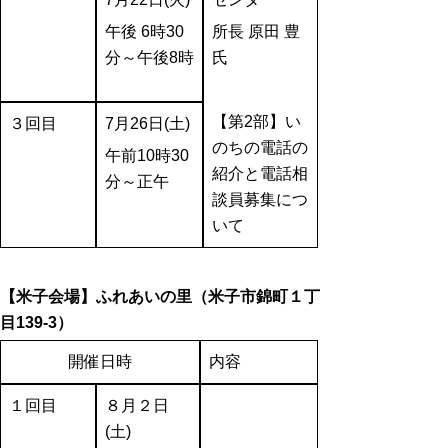
午後 6時30
所長 原田 豊
分～午後8時
氏
【第2部】い
３回目
7
月26日(土)
のちの電話の
午前10時30
紹介と電話相
分～正午
談員募集につ
いて
【米子会場】ふれあいの里（米子市錦町１丁
目139-3）
開催日時
内容
１回目
８月２日
(土)