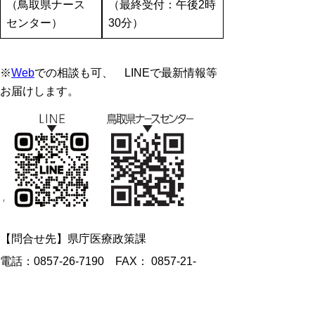
（鳥取県ナース
（最終受付：午後
2
時
センター）
30
分）
※
Web
での相談も可、 LINEで最新情報等
お届けします。
【問合せ先】
県庁医療政策課
電話：
0857-26-7190
FAX： 0857-21-
3048