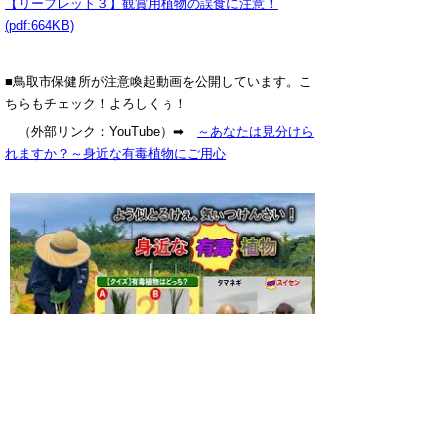
【リーフレット３】観賞用植物の誤食に注意！
(pdf:664KB)
■鳥取市保健所が注意喚起動画を公開しています。こ
ちらもチェック！よろしくぅ！
（外部リンク：YouTube）➡
～あなたは見分けら
れますか？～身近な有毒植物にご用心