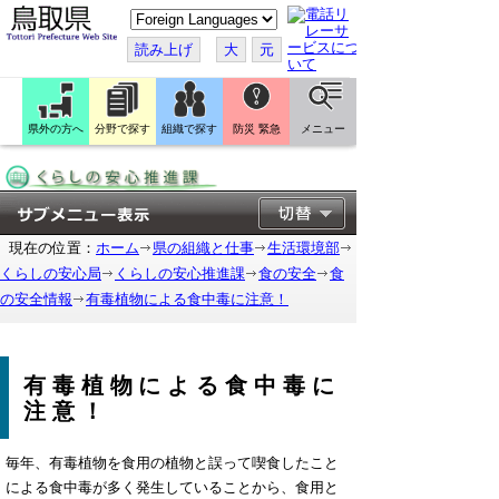
こ
の
ペ
読み上げ
大
元
ー
ジ
を
翻
訳
県外の方へ
分野で探す
組織で探す
防災 緊急
メニュー
す
る
現在の位置：
ホーム
県の組織と仕事
生活環境部
くらしの安心局
くらしの安心推進課
食の安全
食
の安全情報
有毒植物による食中毒に注意！
有毒植物による食中毒に
注意！
毎年、有毒植物を食用の植物と誤って喫食したこと
による食中毒が多く発生していることから、食用と