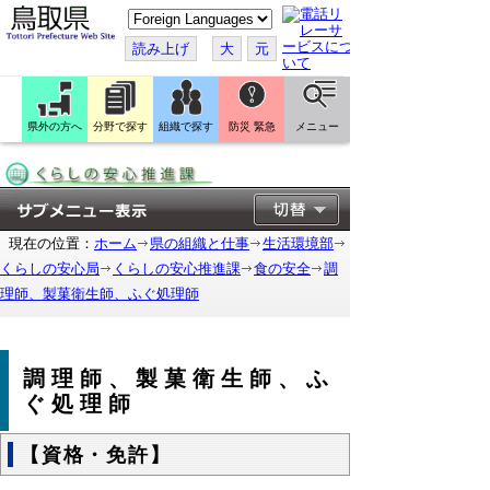
こ
の
ペ
読み上げ
大
元
ー
ジ
を
翻
訳
県外の方へ
分野で探す
組織で探す
防災 緊急
メニュー
す
る
現在の位置：
ホーム
県の組織と仕事
生活環境部
くらしの安心局
くらしの安心推進課
食の安全
調
理師、製菓衛生師、ふぐ処理師
調理師、製菓衛生師、ふ
ぐ処理師
【資格・免許】