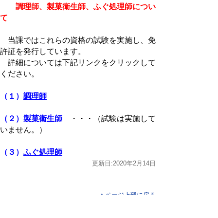
調理師、製菓衛生師、ふぐ処理師につい
て
当課ではこれらの資格の試験を実施し、免
許証を発行しています。
詳細については下記リンクをクリックして
ください。
（１）
調理師
（２）
製菓衛生師
・・・（試験は実施して
いません。）
（３）
ふぐ処理師
更新日:2020年2月14日
▲ページ上部に戻る
と
個人情報保護
|
リンクについて
|
著作権に