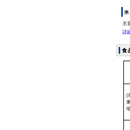
米
主
詳
食
(