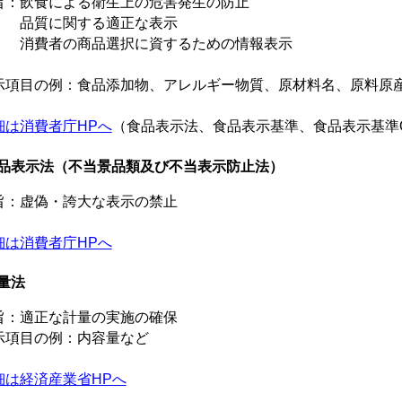
旨：飲食による衛生上の危害発生の防止
質に関する適正な表示
費者の商品選択に資するための情報表示
示項目の例：食品添加物、アレルギー物質、原材料名、原料原
細は消費者庁HPへ
（食品表示法、食品表示基準、食品表示基準
品表示法（不当景品類及び不当表示防止法）
旨：虚偽・誇大な表示の禁止
細は消費者庁HPへ
量法
旨：適正な計量の実施の確保
示項目の例：内容量など
細は経済産業省HPへ