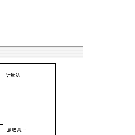
計量法
鳥取県庁