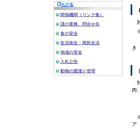
もどる
義
関係機関（リンク集）
対
課の業務、問合せ先
※
食の安全
（
生活衛生・県民生活
地域の安全
る
入札公告
推
動物の愛護と管理
対
肉
ご
マ
※
ナ