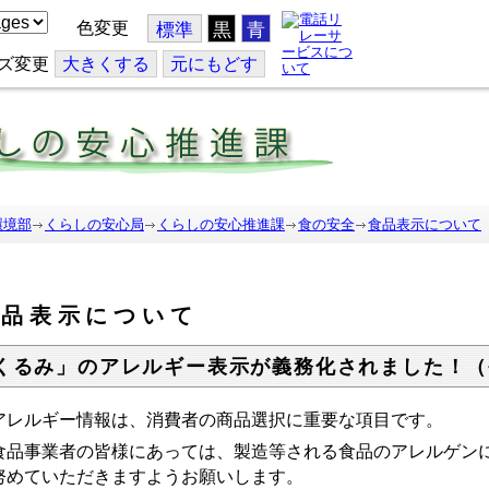
色変更
標準
黒
青
ズ変更
大
きくする
元
にもどす
環境部
くらしの安心局
くらしの安心推進課
食の安全
食品表示について
食品表示について
くるみ」のアレルギー表示が義務化されました！（
レルギー情報は、消費者の商品選択に重要な項目です。
品事業者の皆様にあっては、製造等される食品のアレルゲンに
努めていただきますようお願いします。