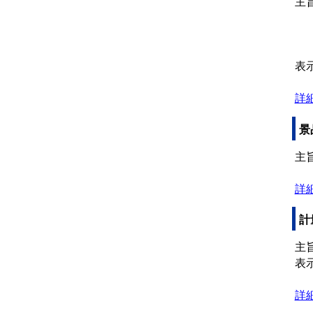
主
品
消
表
詳
景
主
詳
計
主
表
詳