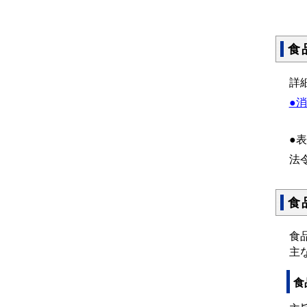
食
詳
●
●
法
食
食
主
食