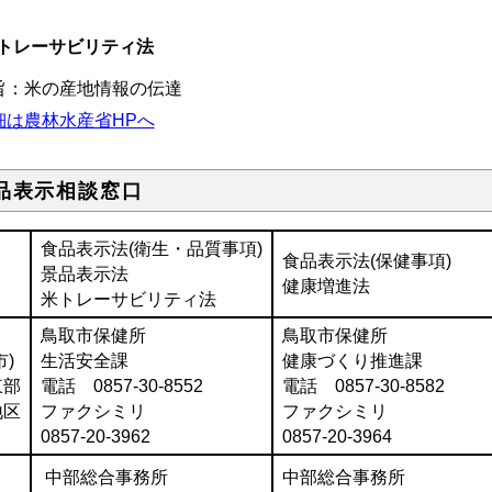
トレーサビリティ法
旨：米の産地情報の伝達
細は農林水産省HPへ
品表示相談窓口
食品表示法(衛生・品質事項)
食品表示法(保健事項)
景品表示法
健康増進法
米トレーサビリティ法
鳥取市保健所
鳥取市保健所
市)
生活安全課
健康づくり推進課
東部
電話 0857-30-8552
電話 0857-30-8582
地区
ファクシミリ
ファクシミリ
0857-20-3962
0857-20-3964
中部総合事務所
中部総合事務所