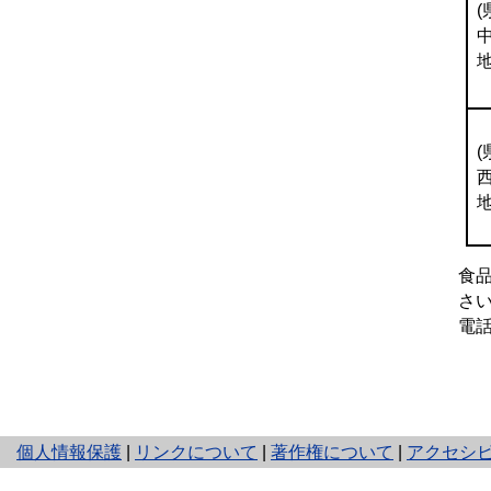
(
(
食
さ
電話
と
個人情報保護
|
リンクについて
|
著作権について
|
アクセシ
り