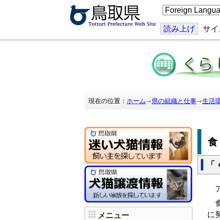
こ
の
ペ
ー
読み上げ
サイ
ジ
を
翻
訳
す
る
現在の位置：
ホーム
県の組織と仕事
生活
「
ア
食
に
メニュー