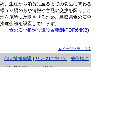
め、生産から消費に至るまでの食品に関わる
様々立場の方や情報や意見の交換を図り、こ
れを施策に反映させるため、鳥取県食の安全
推進会議を設置しています。
・
食の安全推進会議設置要綱(PDF:64KB)
▲ページ上部に戻る
と
個人情報保護
|
リンクについて
|
著作権に
り
ついて
|
アクセシビリティ
ネ
ッ
鳥取県生活環境部
ト
くらしの安心局 くらしの安心推進課
住所 〒680-8570
へ
鳥取県鳥取市東町1丁目220
の
電話
0857-26-7593
ファクシミリ 0857-26-8171