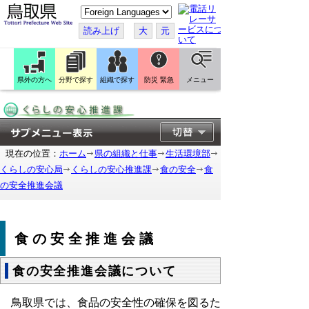
こ
の
ペ
読み上げ
大
元
ー
ジ
を
翻
訳
県外の方へ
分野で探す
組織で探す
防災 緊急
メニュー
す
る
現在の位置：
ホーム
県の組織と仕事
生活環境部
くらしの安心局
くらしの安心推進課
食の安全
食
の安全推進会議
食の安全推進会議
食の安全推進会議について
鳥取県では、食品の安全性の確保を図るた