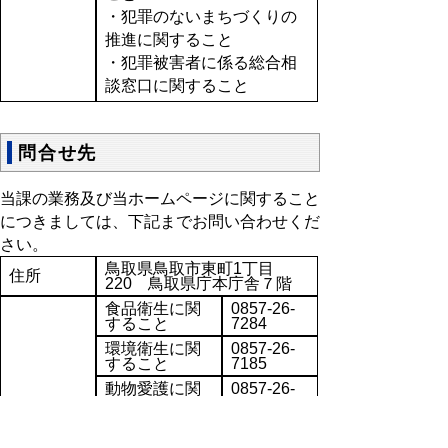
・犯罪のないまちづくりの
推進に関すること
・犯罪被害者に係る総合相
談窓口に関すること
問合せ先
当課の業務及び当ホームページに関すること
につきましては、下記までお問い合わせくだ
さい。
鳥取県鳥取市東町1丁目
住所
220
鳥取県庁本庁舎７階
食品衛生に関
0857-26-
すること
7284
環境衛生に関
0857-26-
すること
7185
動物愛護に関
0857-26-
すること
7877
電話
計量業務に関
0857-26-
すること
7601