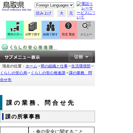
こ
の
ペ
読み上げ
大
元
ー
ジ
を
翻
訳
県外の方へ
分野で探す
組織で探す
防災 緊急
メニュー
す
る
現在の位置：
ホーム
県の組織と仕事
生活環境部
くらしの安心局
くらしの安心推進課
課の業務、問
合せ先
課の業務、問合せ先
課の所掌事務
・食の安全に関すること