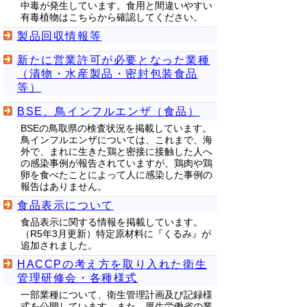
中毒が発生しています。食用と間違いやすい
有毒植物はこちらから確認してください。
製品回収情報等
新たに営業許可が必要となった業種
（漬物・水産製品・密封包装食品
等）
BSE、鳥インフルエンザ（食品）
BSEの鳥取県の検査状況を掲載しています。
鳥インフルエンザについては、これまで、海
外で、まれに生きた鶏と密接に接触した人へ
の感染事例が報告されていますが、鶏肉や鶏
卵を食べたことによって人に感染した事例の
報告はありません。
食品表示について
食品表示に関する情報を掲載しています。
（R5年3月更新）特定原材料に『くるみ』が
追加されました。
HACCPの考え方を取り入れた衛生
管理研修会・各種様式
一部業種について、衛生管理計画及び記録様
式を公開しています。また、厚生労働省の業