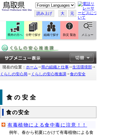
こ
の
ペ
読み上げ
大
元
ー
ジ
を
翻
訳
県外の方へ
分野で探す
組織で探す
防災 緊急
メニュー
す
る
現在の位置：
ホーム
県の組織と仕事
生活環境部
くらしの安心局
くらしの安心推進課
食の安全
食の安全
食の安全
有毒植物による食中毒に注意！！
例年、春から初夏にかけて有毒植物による食