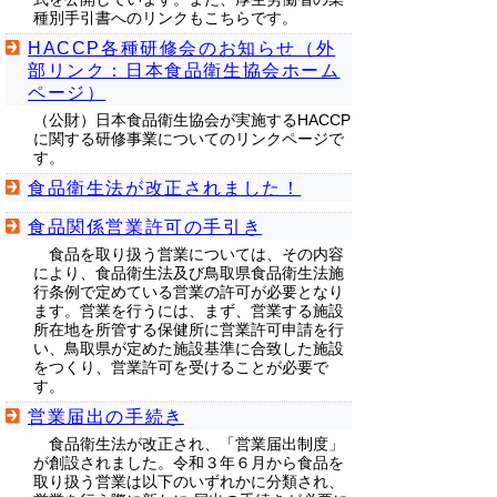
種別手引書へのリンクもこちらです。
HACCP各種研修会のお知らせ（外
部リンク：日本食品衛生協会ホーム
ページ）
（公財）日本食品衛生協会が実施するHACCP
に関する研修事業についてのリンクページで
す。
食品衛生法が改正されました！
食品関係営業許可の手引き
食品を取り扱う営業については、その内容
により、食品衛生法及び鳥取県食品衛生法施
行条例で定めている営業の許可が必要となり
ます。営業を行うには、まず、営業する施設
所在地を所管する保健所に営業許可申請を行
い、鳥取県が定めた施設基準に合致した施設
をつくり、営業許可を受けることが必要で
す。
営業届出の手続き
食品衛生法が改正され、「営業届出制度」
が創設されました。令和３年６月から食品を
取り扱う営業は以下のいずれかに分類され、