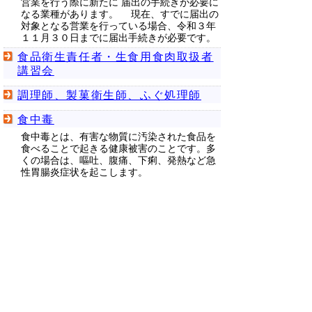
営業を行う際に新たに 届出の手続きが必要に
なる業種があります。 現在、すでに届出の
対象となる営業を行っている場合、令和３年
１１月３０日までに届出手続きが必要です。
食品衛生責任者・生食用食肉取扱者
講習会
調理師、製菓衛生師、ふぐ処理師
食中毒
食中毒とは、有害な物質に汚染された食品を
食べることで起きる健康被害のことです。多
くの場合は、嘔吐、腹痛、下痢、発熱など急
性胃腸炎症状を起こします。
監視指導・食品の検査
食品衛生法により、都道府県知事は毎年度
「食品衛生監視指導の実施に関する計画」を
定め、この計画に従って食品衛生に関する業
務を実施することとされております。鳥取県
においても、県民の皆様のご意見を反映させ
ながら、毎年度「食品衛生監視指導計画」を
定め、公表した上で、食品関係施設等の監視
指導を実施しております。
鳥取県HACCP適合施設