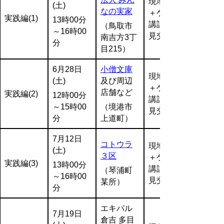
現地視察
(土)
なの実家
＋ゲスト
実践編(1)
13時00分
講話・意
（鳥取市
～16時00
見交換等
南吉方3丁
分
目215
）
6月28日
小僧文庫
現地視察
(土)
及び周辺
＋ゲスト
店舗など
実践編(2)
12時00分
講話・意
～15時00
（境港市
見交換等
分
上道町）
7月12日
コトウラ
現地視察
(土)
３区
＋ゲスト
実践編(3)
13時00分
講話・意
（琴浦町
～16時00
見交換等
某所）
分
エキパル
7月19日
倉吉 多目