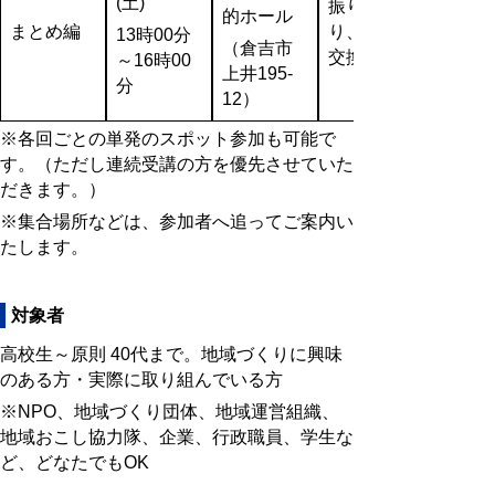
(土)
振り返
的ホール
まとめ編
り、意見
13時00分
（倉吉市
交換等
～16時00
上井195-
分
12）
※各回ごとの単発のスポット参加も可能で
す。（ただし連続受講の方を優先させていた
だきます。）
※集合場所などは、参加者へ追ってご案内い
たします。
対象者
高校生～原則 40代まで。地域づくりに興味
のある方・実際に取り組んでいる方
※NPO、地域づくり団体、地域運営組織、
地域おこし協力隊、企業、行政職員、学生な
ど、どなたでもOK