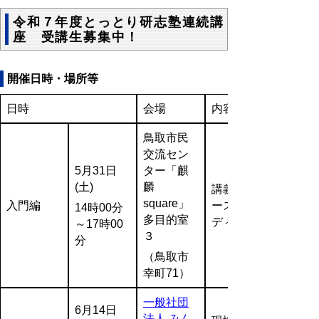
令和７年度とっとり研志塾連続講
座 受講生募集中！
開催日時・場所等
日時
会場
内容
鳥取市民
交流セン
5月31日
ター「麒
(土)
麟
講義＋ケ
square」
入門編
ーススタ
14時00分
多目的室
ディ
～17時00
３
分
（鳥取市
幸町71
）
一般社団
6月14日
法人 みん