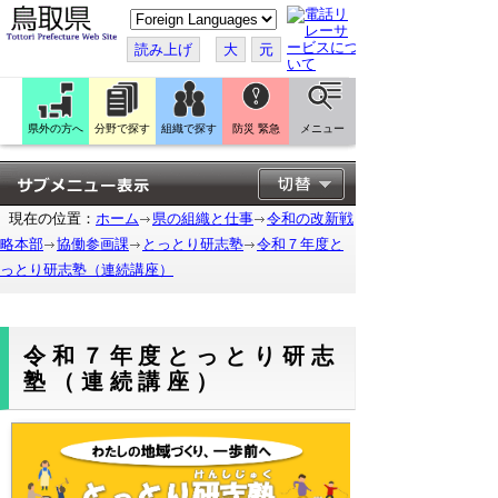
こ
の
ペ
読み上げ
大
元
ー
ジ
を
翻
訳
県外の方へ
分野で探す
組織で探す
防災 緊急
メニュー
す
る
現在の位置：
ホーム
県の組織と仕事
令和の改新戦
略本部
協働参画課
とっとり研志塾
令和７年度と
っとり研志塾（連続講座）
令和７年度とっとり研志
塾（連続講座）