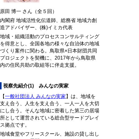
原田 博一 さん（全５回）
内閣府 地域活性化伝道師、総務省 地域力創
造アドバイザー、(株)イミカ代表
地域・組織活動のプロセスコンサルティング
を得意とし、全国各地の様々な自治体の地域
づくり案件に関わる。鳥取県×日本財団共同
プロジェクトを契機に、2017年から鳥取県
内の住民共助の取組等に伴走支援。
視察先紹介(1) みんなの実家
【
一般社団法人 みんなの実家
】は、地域を
支え合う、人生を支え合う、一人一人を大切
にし合う。そんな地域に密着した第三の居場
所として運営されている総合型サードプレイ
ス拠点です。
地域食堂やフリースクール、施設の貸し出し