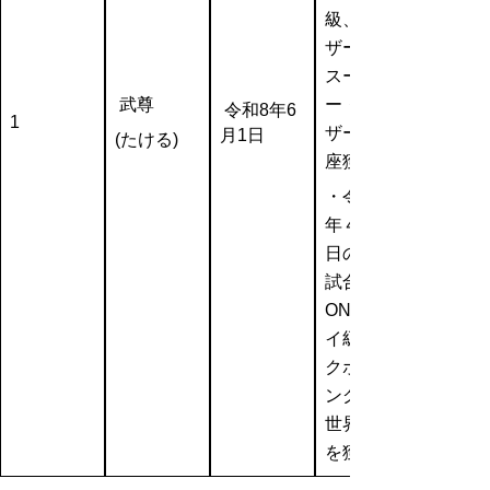
級、フェ
ザー級、
スーパ
武尊
ー・フェ
令和8年6
1
ザー級王
月1日
(たける)
座獲得）
・令和８
年４月29
日の引退
試合で、
ONEフラ
イ級キッ
クボクシ
ング暫定
世界王座
を
獲得