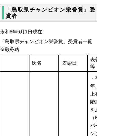
「鳥取県チャンピオン栄誉賞」受
賞者
令和8年6月1日現在
「鳥取県チャンピオン栄誉賞」受賞者一覧
※敬称略
表彰理由
氏名
表彰日
等
・平成30
年、K-1史
上初の三
階級制覇
を達成
（K-1スー
パー・バ
ンダム