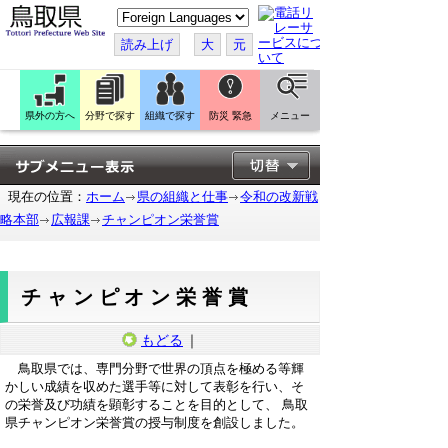
こ
の
ペ
読み上げ
大
元
ー
ジ
を
翻
訳
県外の方へ
分野で探す
組織で探す
防災 緊急
メニュー
す
る
現在の位置：
ホーム
県の組織と仕事
令和の改新戦
略本部
広報課
チャンピオン栄誉賞
チャンピオン栄誉賞
もどる
｜
鳥取県では、
専門分野で世界の頂点を極める等輝
かしい成績を収めた選手等に
対して表彰を行い、そ
の栄誉及び功績を顕彰することを目的として、
鳥取
県チャンピオン栄誉賞の授与制度を創設しました。