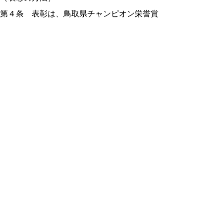
第４条 表彰は、鳥取県チャンピオン栄誉賞
を授与することとし、これを顕彰するため表
彰状を授与する。
（その他）
第５条 この規程に定めのある事項のほか、
必要な事項は別に定める。
附則
この規程は、令和８年５月２７日から施行
する。
※PDFをご覧頂くにはア
ドビリーダーが必要です。
お持ちでないかたはこちらからダウンロー
ドしてください。