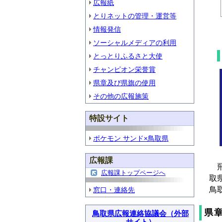
広報紙
とりネットの管理・運営等
情報発信
ソーシャルメディアの利用
とっとりふるさと大使
チャンピオン栄誉賞
県章及び県旗の使用
その他の広報施策
特設サイト
ポケモン サンド×鳥取県
広報課
飛
広報課トップページへ
取
鳥
窓口・連絡先
県
鳥取県広報連絡協議会（外部