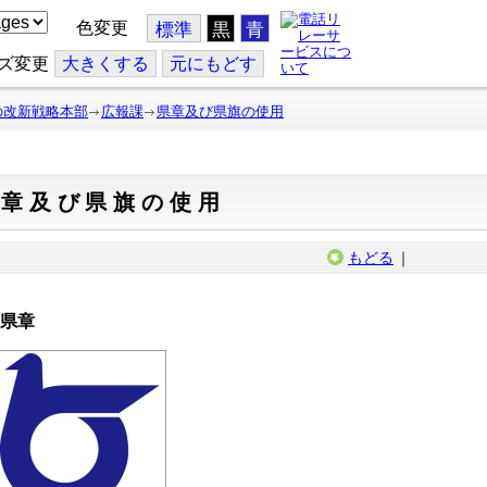
色変更
標準
黒
青
ズ変更
大
きくする
元
にもどす
の改新戦略本部
広報課
県章及び県旗の使用
県章及び県旗の使用
もどる
｜
県章