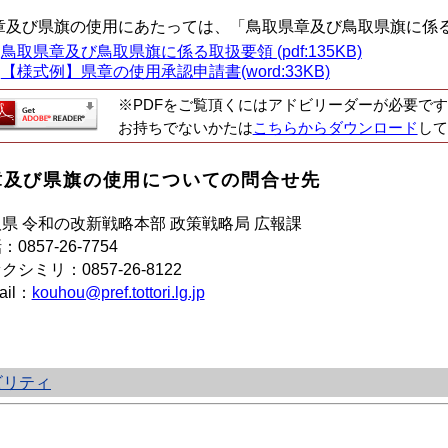
章及び県旗の使用にあたっては、「鳥取県章及び鳥取県旗に係
鳥取県章及び鳥取県旗に係る取扱要領 (pdf:135KB)
【様式例】県章の使用承認申請書(word:33KB)
※PDFをご覧頂くにはアドビリーダーが必要です
お持ちでないかたは
こちらからダウンロード
して
章及び県旗の使用についての問合せ先
県 令和の改新戦略本部 政策戦略局 広報課
話：
0857-26-7754
クシミリ：0857-26-8122
ail：
kouhou@pref.tottori.lg.jp
ビリティ