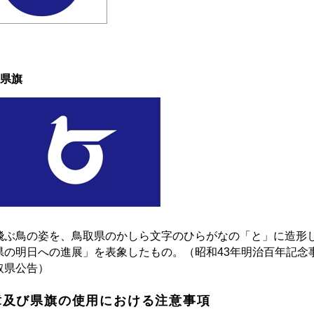
県旗
ぶ鳥の姿を、鳥取県のかしら文字のひらがなの「と」に造形
県の明日への進展」を表象したもの。（昭和43年明治百年記念事
取県公告）
章及び県旗の使用における注意事項