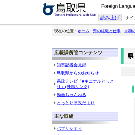
こ
の
ペ
ー
読み上げ
サイ
ジ
を
翻
現在の位置：
ホーム
県の組織と仕事
令和
訳
す
る
広報課所管コンテンツ
知事記者会見録
鳥取県からのお知らせ
県政テレビ「#キニナルとっと
り」(外部リンク)
動画ちゃんねる
とっとり県政だより
主な取組
パブリシティ