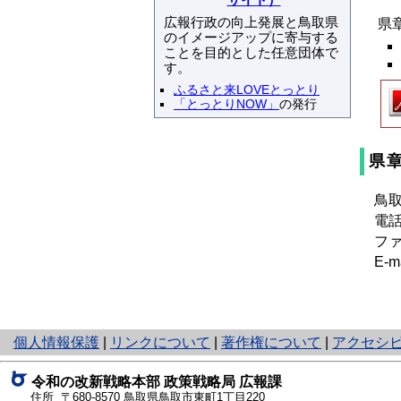
サイト）
広報行政の向上発展と鳥取県
県
のイメージアップに寄与する
ことを目的とした任意団体で
す。
ふるさと来LOVEとっとり
「とっとりNOW」
の発行
県
鳥取
電
ファ
E-m
と
個人情報保護
|
リンクについて
|
著作権について
|
アクセシ
り
ネ
令和の改新戦略本部 政策戦略局
広報課
ッ
住所 〒680-8570
鳥取県鳥取市東町1丁目220