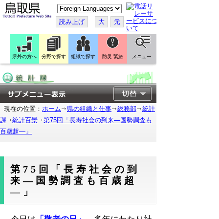
こ
の
ペ
読み上げ
大
元
ー
ジ
を
翻
訳
県外の方へ
分野で探す
組織で探す
防災 緊急
メニュー
す
る
現在の位置：
ホーム
県の組織と仕事
総務部
統計
課
統計百景
第75回「長寿社会の到来―国勢調査も
百歳超―」
第75回「長寿社会の到
来―国勢調査も百歳超
―」
今日は
「敬老の日」
。多年にわたり社