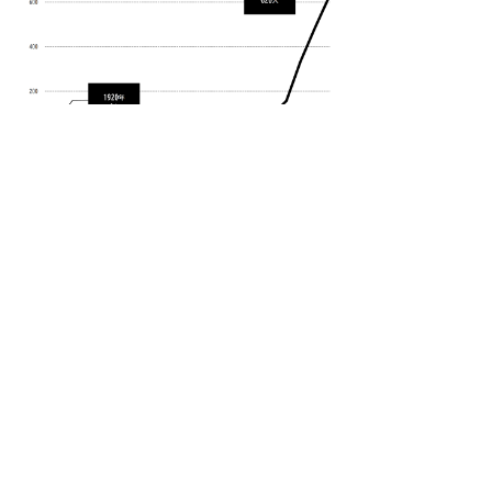
出典：総務省統計局
「国勢調査」
本ページは、令和7年9月15日付「日本海新
聞」掲載の同題コラム（鳥取県総務部統計
課執筆）からの再録です。
バックナンバーの一覧
▲ページ上部に戻る
と
個人情報保護
|
リンクについて
|
著作権に