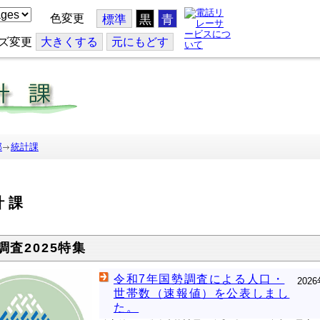
色変更
標準
黒
青
ズ変更
大
きくする
元
にもどす
部
統計課
計課
調査2025特集
令和7年国勢調査による人口・
202
世帯数（速報値）を公表しまし
た。