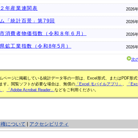
２年産業連関表
2026
ム「統計百景」第79回
2026
市消費者物価指数（令和８年６月）
2026
県鉱工業指数（令和8年5月）
2026
次
ムページに掲載している統計データ等の一部は、Excel形式、またはPDF形
ます。閲覧ソフトが必要な場合は、無償の
「Excel モバイルアプリ」
、
「Exc
e」
、
「Adobe Acrobat Reader」
などをご利用ください。
作権について
|
アクセシビリティ