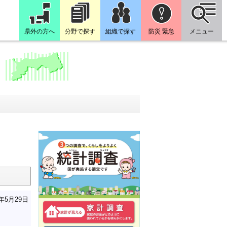
県外の方へ
分野で探す
組織で探す
防災 緊急
メニュー
6年5月29日