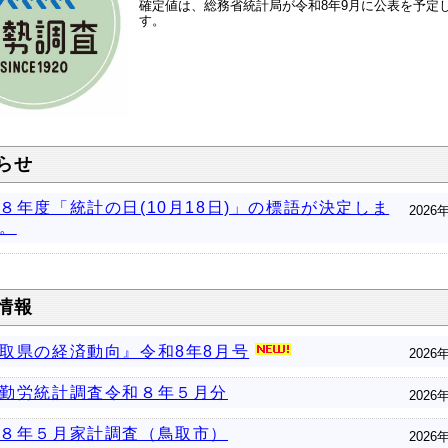
確定値は、総務省統計局が令和8年9月に公表を予定
す。
らせ
８年度「統計の日(10月18日)」の標語が決定しま
2026
。
情報
取県の経済動向』令和8年8月号
2026
勤労統計調査令和８年５月分
2026
８年５月家計調査（鳥取市）
2026