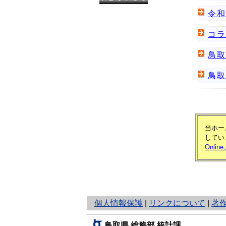
令和
コラ
鳥取
鳥取
当ホー
してい
Onlin
と
個人情報保護
|
リンクについて
|
著
り
ネ
鳥取県 総務部 統計課