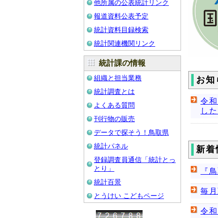
他所属の公表統計リンク
報道資料公表予定
統計資料目録検索
統計関連機関リンク
統計課の情報
組織と担当業務
お知
統計調査とは
令和
よくある質問
した
刊行物の販売
データで探そう！鳥取県
統計パネル
新着
登録調査員通信「統計とっ
とり」
『鳥
統計百景
毎月
とうけい こどもページ
令和