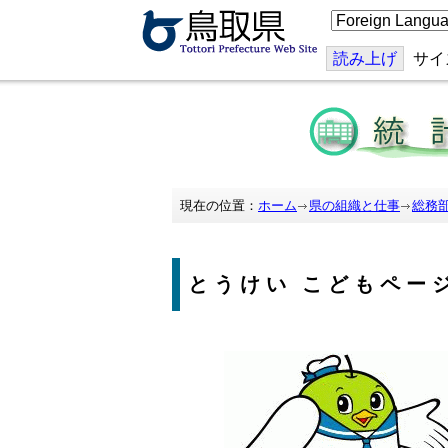
こ
の
ペ
ー
読み上げ
サイ
ジ
を
翻
訳
す
る
現在の位置：
ホーム
県の組織と仕事
総務
とうけい こどもペー