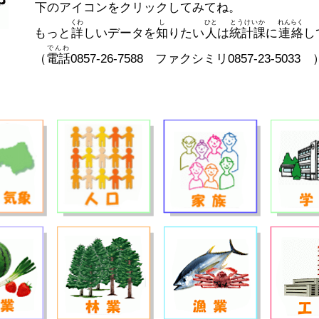
下
のアイコンをクリックしてみてね。
くわ
し
ひと
とうけいか
れんらく
もっと
詳
しいデータを
知
りたい
人
は
統計課
に
連絡
し
でんわ
（
電話
0857-26-7588
ファクシミリ0857-23-5033 