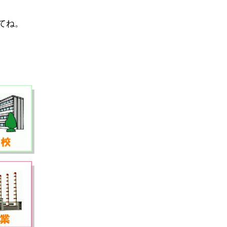
てね。
）