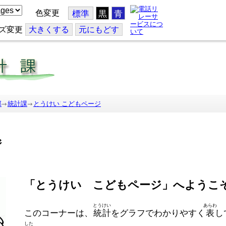
色変更
標準
黒
青
ズ変更
大
きくする
元
にもどす
部
統計課
とうけい こどもページ
ジ
「とうけい こどもページ」へようこ
とうけい
あらわ
このコーナーは、
統計
をグラフでわかりやすく
表
し
した