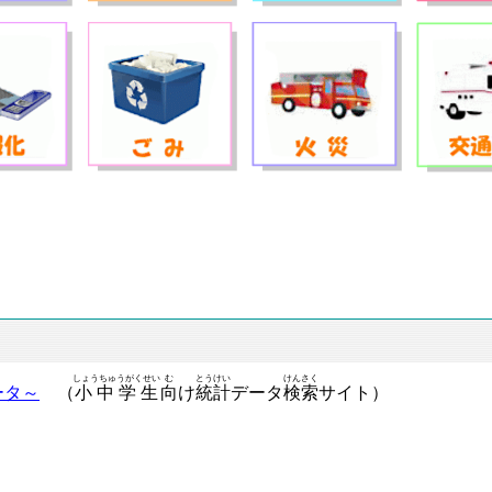
しょうちゅうがくせい
む
とうけい
けんさく
ータ～
（
小中学生
向
け
統計
データ
検索
サイト）