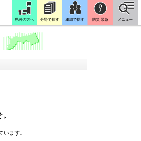
県外の方へ
分野で探す
組織で探す
防災 緊急
メニュー
そ。
ています。