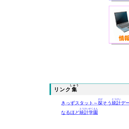
しゅう
リンク
集
さが
とうけい
きっずスタット～
探
そう
統計
デ
とうけいがくえん
なるほど
統計学園