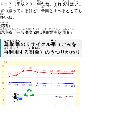
へいせい
ねん
いこう
すこ
０１７（
平成
２９）
年
だね。それ
以降
は
少
し
へ
ぜんこく
くら
ずつ
減
っているけど、
全国
と
比
べるととても
おお
多
いね。
しりょう
資料
）
かんきょうしょういっぱんはいきぶつしょりじぎょうじったいちょうさ
環境省「一般廃棄物処理事業実態調査」
とっとりけん
りつ
鳥取県
のリサイクル
率
（ごみを
さいりよう
わりあい
再利用
する
割合
）のうつりかわり