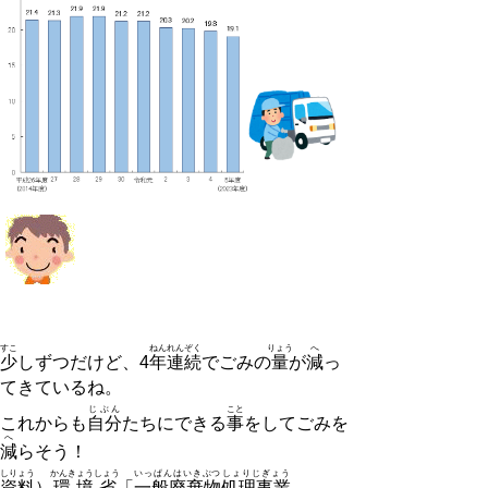
すこ
ねん
れんぞく
りょう
へ
少
しずつだけど、4
年
連続
でごみの
量
が
減
っ
てきているね。
じぶん
こと
これからも
自分
たちにできる
事
をしてごみを
へ
減
らそう！
しりょう
かんきょうしょう
いっぱんはいきぶつ
しょりじぎょう
資料
）
環境省
「
一般廃棄物
処理事業