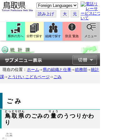
こ
の
ペ
読み上げ
大
元
ー
ジ
を
翻
訳
県外の方へ
分野で探す
組織で探す
防災 緊急
メニュー
す
る
現在の位置：
ホーム
県の組織と仕事
総務部
統計
課
とうけい こどもページ
ごみ
ごみ
とっとりけん
りょう
鳥取県
のごみの
量
のうつりかわ
り