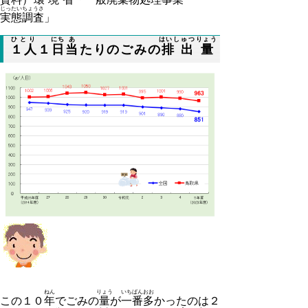
じったいちょうさ
実態調査
」
ひとり
にち
あ
はいしゅつりょう
１人
１
日
当
たりのごみの
排出量
ねん
りょう
いちばん
おお
この１０
年
でごみの
量
が
一番
多
かったのは２