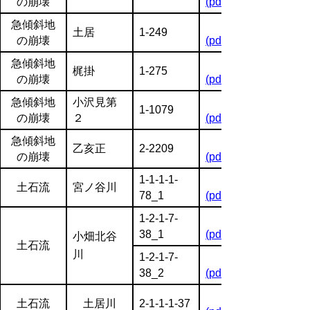
の崩壊
(pdf:1830KB)
急傾斜地
土居
1-249
の崩壊
(pdf:1550KB)
急傾斜地
梶掛
1-275
の崩壊
(pdf:1809KB)
急傾斜地
小沢見第
1-1079
の崩壊
２
(pdf:1614KB)
急傾斜地
乙亥正
2-2209
の崩壊
(pdf:1508KB)
1-1-1-1-
土石流
宮ノ谷川
78_1
(pdf:1272KB)
1-2-1-7-
38_1
(pdf:1375KB)
小畑北谷
土石流
川
1-2-1-7-
38_2
(pdf:1332KB)
土石流
土居川
2-1-1-1-37