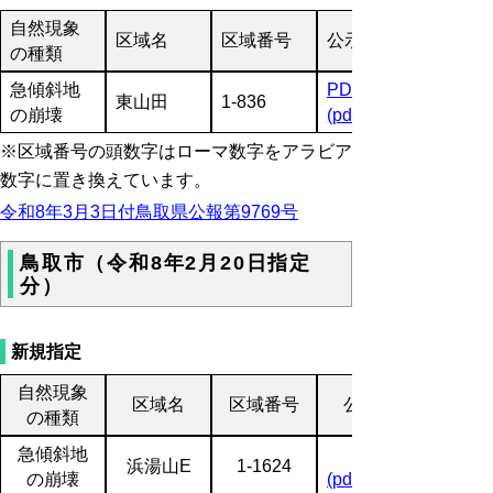
自然現象
区域名
区域番号
公示図書
の種類
急傾斜地
PDF
東山田
1-836
の崩壊
(pdf:4035KB)
※区域番号の頭数字はローマ数字をアラビア
数字に置き換えています。
令和8年3月3日付鳥取県公報第9769号
鳥取市（令和8年2月20日指定
分）
新規指定
自然現象
区域名
区域番号
公示図書
の種類
急傾斜地
浜湯山E
1-1624
の崩壊
(pdf:2010KB)