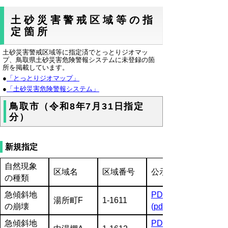
土砂災害警戒区域等の指
定箇所
土砂災害警戒区域等に指定済でとっとりジオマッ
プ、鳥取県土砂災害危険警報システムに未登録の箇
所を掲載しています。
●
「とっとりジオマップ」
●
「土砂災害危険警報システム」
鳥取市（令和8年7月31日指定
分）
新規指定
自然現象
区域名
区域番号
公示図書
の種類
急傾斜地
PDF
湯所町F
1-1611
の崩壊
(pdf:1750KB)
急傾斜地
PDF