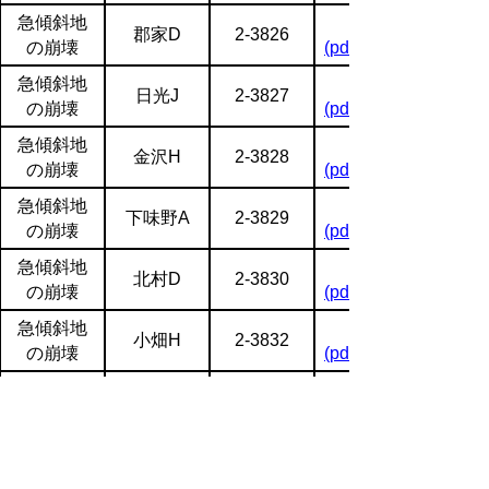
急傾斜地
郡家D
2-3826
の崩壊
(pdf:1688KB)
急傾斜地
日光J
2-3827
の崩壊
(pdf:1944KB)
急傾斜地
金沢H
2-3828
の崩壊
(pdf:1593KB)
急傾斜地
下味野A
2-3829
の崩壊
(pdf:1858KB)
急傾斜地
北村D
2-3830
の崩壊
(pdf:1901KB)
急傾斜地
小畑H
2-3832
の崩壊
(pdf:1919KB)
急傾斜地
槇原B
2-3833
の崩壊
(pdf:2014KB)
急傾斜地
鳴滝D
3-4350
の崩壊
(pdf:1774KB)