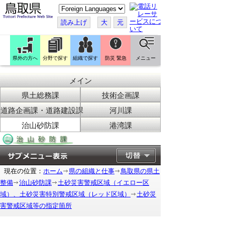
こ
の
ペ
読み上げ
大
元
ー
ジ
を
翻
訳
県外の方へ
分野で探す
組織で探す
防災 緊急
メニュー
す
る
メイン
県土総務課
技術企画課
道路企画課・道路建設課
河川課
治山砂防課
港湾課
現在の位置：
ホーム
県の組織と仕事
鳥取県の県土
整備
治山砂防課
土砂災害警戒区域（イエロー区
域）、土砂災害特別警戒区域（レッド区域）
土砂災
害警戒区域等の指定箇所