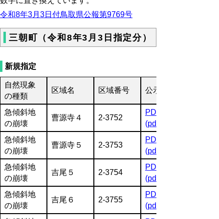
数字に置き換えています。
令和8年3月3日付鳥取県公報第9769号
三朝町（令和8年3月3日指定分）
新規指定
自然現象
区域名
区域番号
公示図書
の種類
急傾斜地
PDF
曹源寺４
2-3752
の崩壊
(pdf:2141KB)
急傾斜地
PDF
曹源寺５
2-3753
の崩壊
(pdf:1499KB)
急傾斜地
PDF
吉尾５
2-3754
の崩壊
(pdf:1584KB)
急傾斜地
PDF
吉尾６
2-3755
の崩壊
(pdf:2143KB)