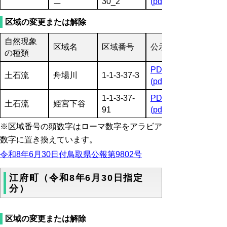
ニ
30_2
(pdf:1453KB)
区域の変更または解除
自然現象
区域名
区域番号
公示図書
の種類
PDF
土石流
舟場川
1-1-3-37-3
(pdf:3738KB)
1-1-3-37-
PDF
土石流
姫宮下谷
91
(pdf:1593KB)
※区域番号の頭数字はローマ数字をアラビア
数字に置き換えています。
令和8年6月30日付鳥取県公報第9802号
江府町（令和8年6月30日指定
分）
区域の変更または解除