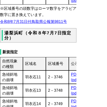
(pdf:1016KB)
※区域番号の頭数字はローマ数字をアラビア
数字に置き換えています。
令和8年7月31日付鳥取県公報第9811号
湯梨浜町（令和８年7月7日指定
分）
新規指定
自然現象
区域名
区域番号
公示図書
の種類
急傾斜地
PDF
羽衣石11
2－3746
の崩壊
(pdf:2859KB)
急傾斜地
PDF
羽衣石13
2－3748
の崩壊
(pdf:4137KB)
急傾斜地
PDF
羽衣石14
2－3749
の崩壊
(pdf:3559KB)