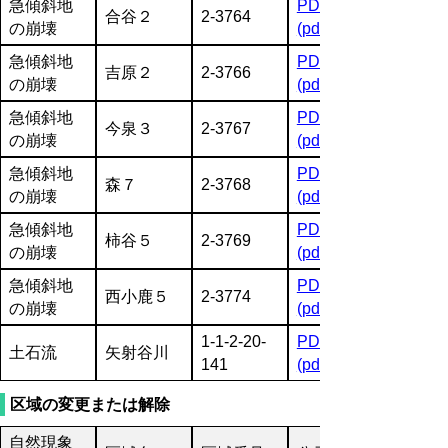
急傾斜地
PDF
合谷２
2-3764
の崩壊
(pdf:2332KB)
急傾斜地
PDF
吉原２
2-3766
の崩壊
(pdf:2145KB)
急傾斜地
PDF
今泉３
2-3767
の崩壊
(pdf:1525KB)
急傾斜地
PDF
森７
2-3768
の崩壊
(pdf:1639KB)
急傾斜地
PDF
柿谷５
2-3769
の崩壊
(pdf:2000KB)
急傾斜地
PDF
西小鹿５
2-3774
の崩壊
(pdf:1155KB)
1-1-2-20-
PDF
土石流
矢射谷川
141
(pdf:3203KB)
区域の変更または解除
自然現象