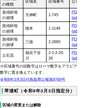
区域名
区域番号
公示図書
の種類
急傾斜地
PDF
天神町
1-745
の崩壊
(pdf:2190KB)
急傾斜地
PDF
徳本
1-1149
の崩壊
(pdf:2220KB)
急傾斜地
PDF
三徳
2-2685
の崩壊
(pdf:1859KB)
福吉下谷
2-1-2-20-
PDF
土石流
川
26
(pdf:3632KB)
※区域番号の頭数字はローマ数字をアラビア
数字に置き換えています。
令和8年3月3日付鳥取県公報第9769号
琴浦町（令和8年3月3日指定分）
区域の変更または解除