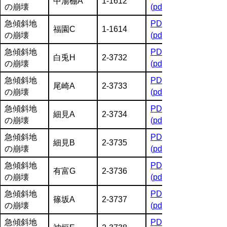
中湯棚A
1-1612
の崩壊
(pdf:1760KB)
急傾斜地
PDF
福園C
1-1614
の崩壊
(pdf:1510KB)
急傾斜地
PDF
白兎H
2-3732
の崩壊
(pdf:1398KB)
急傾斜地
PDF
尾崎A
2-3733
の崩壊
(pdf:1516KB)
急傾斜地
PDF
細見A
2-3734
の崩壊
(pdf:1699KB)
急傾斜地
PDF
細見B
2-3735
の崩壊
(pdf:1580KB)
急傾斜地
PDF
有富G
2-3736
の崩壊
(pdf:1755KB)
急傾斜地
PDF
篠坂A
2-3737
の崩壊
(pdf:1574KB)
急傾斜地
PDF