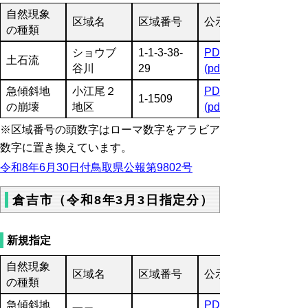
自然現象
区域名
区域番号
公示図書
の種類
ショウブ
1-1-3-38-
PDF
土石流
谷川
29
(pdf:1779KB)
急傾斜地
小江尾２
PDF
1-1509
の崩壊
地区
(pdf:1462KB)
※区域番号の頭数字はローマ数字をアラビア
数字に置き換えています。
令和8年6月30日付鳥取県公報第9802号
倉吉市（令和8年3月3日指定分）
新規指定
自然現象
区域名
区域番号
公示図書
の種類
急傾斜地
PDF