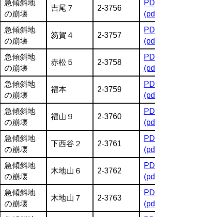
急傾斜地
PDF
吉尾７
2-3756
の崩壊
(pdf:1990KB)
急傾斜地
PDF
笏賀４
2-3757
の崩壊
(pdf:1364KB)
急傾斜地
PDF
赤松５
2-3758
の崩壊
(pdf:1471KB)
急傾斜地
PDF
福本
2-3759
の崩壊
(pdf:2103KB)
急傾斜地
PDF
福山９
2-3760
の崩壊
(pdf:1488KB)
急傾斜地
PDF
下西谷２
2-3761
の崩壊
(pdf:1207KB)
急傾斜地
PDF
木地山６
2-3762
の崩壊
(pdf:1856KB)
急傾斜地
PDF
木地山７
2-3763
の崩壊
(pdf:1815KB)