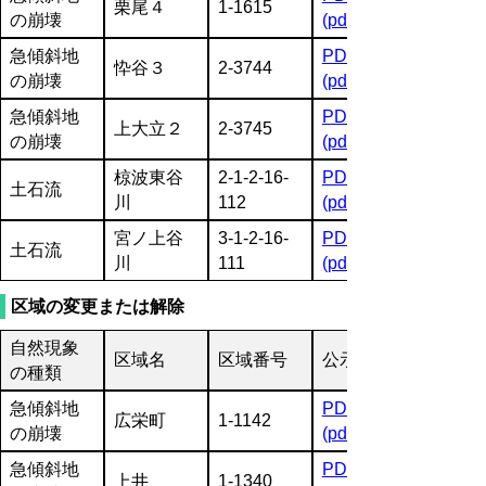
栗尾４
1-1615
の崩壊
(pdf:1596KB)
急傾斜地
PDF
忰谷３
2-3744
の崩壊
(pdf:1070KB)
急傾斜地
PDF
上大立２
2-3745
の崩壊
(pdf:1056KB)
椋波東谷
2-1-2-16-
PDF
土石流
川
112
(pdf:3583KB)
宮ノ上谷
3-1-2-16-
PDF
土石流
川
111
(pdf:3902KB)
区域の変更または解除
自然現象
区域名
区域番号
公示図書
の種類
急傾斜地
PDF
広栄町
1-1142
の崩壊
(pdf:2601KB)
急傾斜地
PDF
上井
1-1340