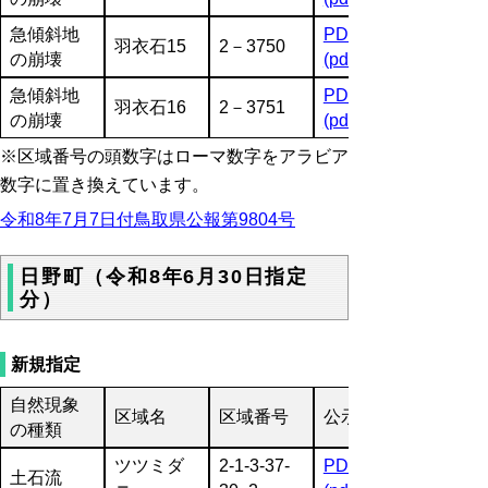
急傾斜地
PDF
羽衣石15
2－3750
の崩壊
(pdf:2934KB)
急傾斜地
PDF
羽衣石16
2－3751
の崩壊
(pdf:2934KB)
※区域番号の頭数字はローマ数字をアラビア
数字に置き換えています。
令和8年7月7日付鳥取県公報第9804号
日野町（令和8年6月30日指定
分）
新規指定
自然現象
区域名
区域番号
公示図書
の種類
ツツミダ
2-1-3-37-
PDF
土石流