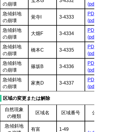
宝木G
3-4332
の崩壊
(pdf:1603KB)
急傾斜地
PDF
覚寺I
3-4333
の崩壊
(pdf:1944KB)
急傾斜地
PDF
大畑F
3-4334
の崩壊
(pdf:1957KB)
急傾斜地
PDF
橋本C
3-4335
の崩壊
(pdf:1991KB)
急傾斜地
PDF
篠坂B
3-4336
の崩壊
(pdf:1894KB)
急傾斜地
PDF
家奥D
3-4337
の崩壊
(pdf:1896KB)
区域の変更または解除
自然現象
区域名
区域番号
公示図書
の種類
急傾斜地
有富
1-49