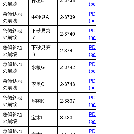
神垣E
2-3738
の崩壊
(pdf:1584KB)
急傾斜地
PDF
中砂見A
2-3739
の崩壊
(pdf:1604KB)
急傾斜地
下砂見第
PDF
2-3740
の崩壊
７
(pdf:1557KB)
急傾斜地
下砂見第
PDF
2-3741
の崩壊
８
(pdf:1970KB)
急傾斜地
PDF
水根G
2-3742
の崩壊
(pdf:1526KB)
急傾斜地
PDF
家奥C
2-3743
の崩壊
(pdf:1935KB)
急傾斜地
PDF
尾際K
2-3837
の崩壊
(pdf:1801KB)
急傾斜地
PDF
宝木F
3-4331
の崩壊
(pdf:1718KB)
急傾斜地
PDF