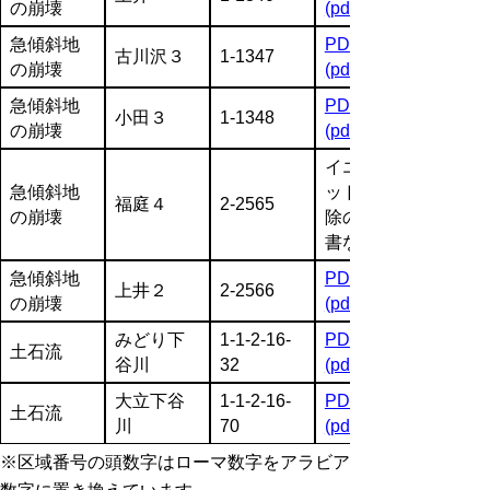
の崩壊
(pdf:1666KB)
急傾斜地
PDF
古川沢３
1-1347
の崩壊
(pdf:1104KB)
急傾斜地
PDF
小田３
1-1348
の崩壊
(pdf:3680KB)
イエローレ
急傾斜地
ッド全部解
福庭４
2-2565
の崩壊
除のため図
書なし
急傾斜地
PDF
上井２
2-2566
の崩壊
(pdf:1185KB)
みどり下
1-1-2-16-
PDF
土石流
谷川
32
(pdf:3044KB)
大立下谷
1-1-2-16-
PDF
土石流
川
70
(pdf:2882KB)
※区域番号の頭数字はローマ数字をアラビア