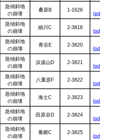
急傾斜地
桑原B
1-1626
の崩壊
(pdf:2211KB)
急傾斜地
細川C
2-3816
の崩壊
(pdf:1944KB)
急傾斜地
青谷E
2-3820
の崩壊
(pdf:1729KB)
急傾斜地
浜湯山D
2-3821
の崩壊
(pdf:1713KB)
急傾斜地
八重原F
2-3822
の崩壊
(pdf:2013KB)
急傾斜地
海士C
2-3823
の崩壊
(pdf:1874KB)
急傾斜地
田原谷D
2-3824
の崩壊
(pdf:1683KB)
急傾斜地
養郷C
2-3825
の崩壊
(pdf:1819KB)