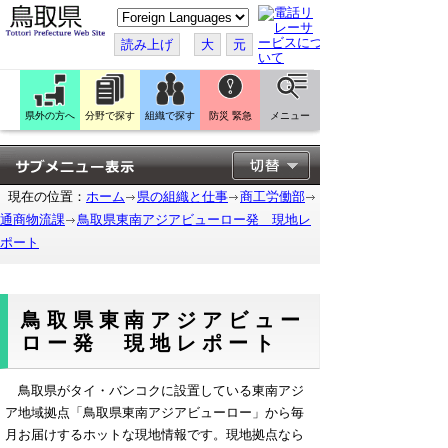
こ
の
ペ
読み上げ
大
元
ー
ジ
を
翻
訳
県外の方へ
分野で探す
組織で探す
防災 緊急
メニュー
す
る
現在の位置：
ホーム
県の組織と仕事
商工労働部
通商物流課
鳥取県東南アジアビューロー発 現地レ
ポート
鳥取県東南アジアビュー
ロー発 現地レポート
鳥取県がタイ・バンコクに設置している東南アジ
ア地域拠点「鳥取県東南アジアビューロー」から毎
月お届けするホットな現地情報です。現地拠点なら