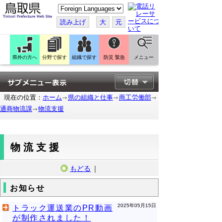
こ
の
ペ
読み上げ
大
元
ー
ジ
を
翻
訳
県外の方へ
分野で探す
組織で探す
防災 緊急
メニュー
す
る
現在の位置：
ホーム
県の組織と仕事
商工労働部
通商物流課
物流支援
物流支援
もどる
｜
お知らせ
2025年05月15日
トラック運送業のPR動画
が制作されました！