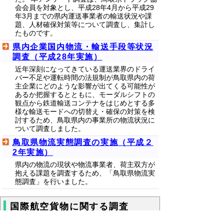
会会員を対象とし、平成28年4月から平成29
年3月までの県内運送事業者の輸送状況や課
題、人材確保対策等について調査し、集計し
たものです。
県内企業国内物流・輸送手段等状況
調査（平成28年実施）
近年深刻になってきている運送業界のドライ
バー不足や運転時間の法規制が鳥取県内の荷
主企業にどのような影響が出てくる可能性が
あるか把握するとともに、モーダルシフトの
観点から鉄道輸送コンテナをはじめとする多
様な輸送モードへの切替え・確保の対策を検
討するため、鳥取県内の事業所の物流状況に
ついて調査しました。
鳥取県物流実態調査の実施（平成２
2年実施）
県内の物流の現状や物流事業者、荷主双方が
抱える課題を調査するため、「鳥取県物流実
態調査」を行いました。
国際航空貨物に関する調査