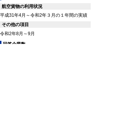
航空貨物の利用状況
平成31年4月～令和2年３月の１年間の実績
その他の項目
令和2年8月～9月
回答企業数
797事業所 ※本調査報告書にあたって
は、「航空貨物利用状況の利用している」と
回答した56事業所を分析の対象とした。
調査業務（調査票の送付・回収・集計）の
委託先
本調査は、鳥取県から(株)情報サービス鳥
取に調査業務を委託し、実施しました。
なお、委託先の業者も含め、業務に従事す
る関係者には、業務で知り得た内容を外部に
漏らしたり、他の目的に利用することがない
よう守秘義務が課せられています。