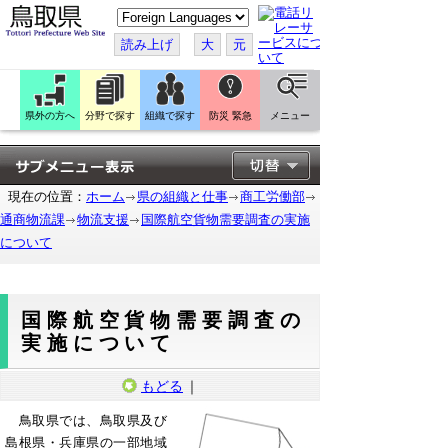
こ
の
ペ
読み上げ
大
元
ー
ジ
を
翻
訳
県外の方へ
分野で探す
組織で探す
防災 緊急
メニュー
す
る
現在の位置：
ホーム
県の組織と仕事
商工労働部
通商物流課
物流支援
国際航空貨物需要調査の実施
について
国際航空貨物需要調査の
実施について
もどる
｜
鳥取県では、鳥取県及び
島根県・兵庫県の一部地域