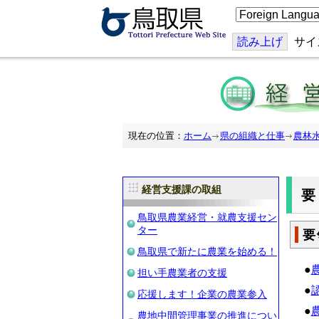
こ
の
ペ
ー
読み上げ
サイ
ジ
を
翻
訳
す
る
現在の位置：
ホーム
県の組織と仕事
農林
経営支援課の取組
鳥取県農業経営・就農支援セン
ター
要
鳥取県で新たに農業を始める！
●
担い手農業者の支援
●
応援します！企業の農業参入
●
農地中間管理事業の推進につい