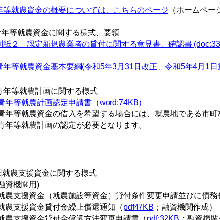
年等就農資金の概要については、
こちらのページ
（ホームペー
青年等就農資金に関する様式、要領
別紙２ 認定新規農業者の貸付に関する意見書、確認書 (doc:33K
青年等就農資金基本要綱(令和5年3月31日改正、令和5年4月1日施行） 
青年等就農計画に関する様式
青年等就農計画認定申請書（word:74KB）
青年等就農資金の借入を希望する場合には、就農地である市町
年等就農計画の認定が必要となります。
旧就農支援資金に関する様式
融資機関用)
就農支援資金（就農施設等資金）貸付条件変更申請並びに債務
就農支援資金貸付金繰上償還通知（
pdf47KB
；融資機関作成）
就農支援資金貸付金償還方法変更申請書（
pdf:32KB
；融資機関