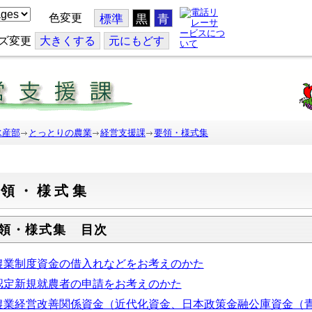
色変更
標準
黒
青
ズ変更
大
きくする
元
にもどす
水産部
とっとりの農業
経営支援課
要領・様式集
要領・様式集
領・様式集 目次
農業制度資金の借入れなどをお考えのかた
認定新規就農者の申請をお考えのかた
農業経営改善関係資金（近代化資金、日本政策金融公庫資金（