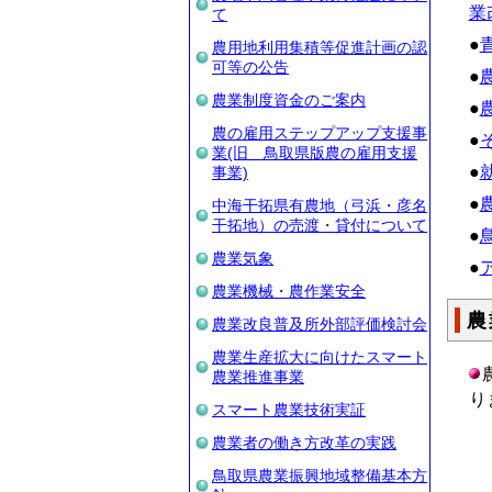
業
て
●
農用地利用集積等促進計画の認
可等の公告
●
農業制度資金のご案内
●
農の雇用ステップアップ支援事
●
業(旧 鳥取県版農の雇用支援
●
事業)
●
中海干拓県有農地（弓浜・彦名
干拓地）の売渡・貸付について
●
農業気象
●
農業機械・農作業安全
農
農業改良普及所外部評価検討会
農業生産拡大に向けたスマート
農業推進事業
り
スマート農業技術実証
農業者の働き方改革の実践
鳥取県農業振興地域整備基本方