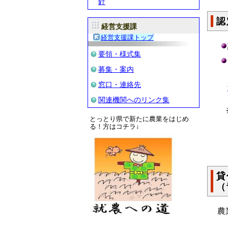
針
認
経営支援課
経営支援課トップ
要領・様式集
募集・案内
ま
窓口・連絡先
関連機関へのリンク集
※
とっとり県で新たに農業をはじめ
る！方はコチラ↓
貸
（
農
・