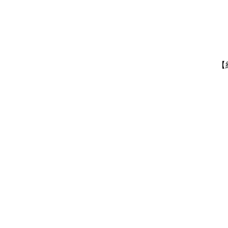
・
・
・
・
【