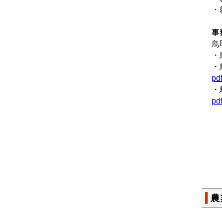
・
事
鳥
・
・
pd
・
pd
農