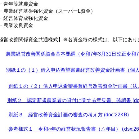
青年等就農資金
農業経営基盤強化資金（スーパーL資金）
経営体育成強化資金
農業改良資金
経営改善関係資金共通様式】※各資金毎の様式は、以下にあり
農業経営改善関係資金基本要綱（令和7年3月31日改正令和7年4月1
別紙１の（１）借入申込希望書兼経営改善資金計画書（個人） (xl
別紙１の（２）借入申込希望書兼経営改善資金計画書（法人・団体）
別紙２ 認定新規農業者の貸付に関する意見書、確認書 (doc:
別紙３ 経営改善資金計画の審査の考え方 (doc:22KB)
参考様式１ 令和○年の経営状況報告書（△年目） (xlsx:26