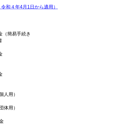
、令和４年4月1日から適用）
資金（簡易手続き
書
金
金
（個人用）
（団体用）
金