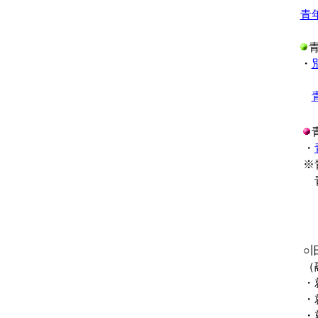
青
・
・
※
青
○
（
・
・
・