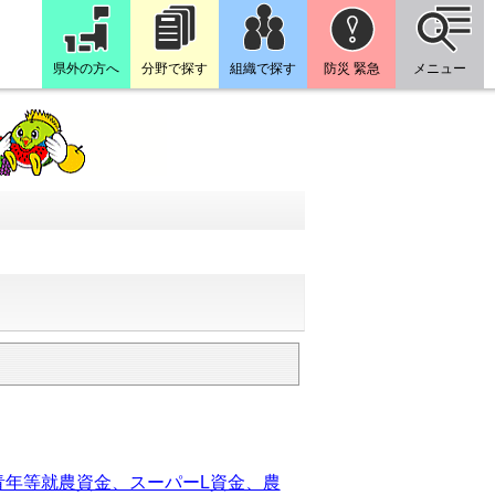
県外の方へ
分野で探す
組織で探す
防災 緊急
メニュー
青年等就農資金、スーパーL資金、農