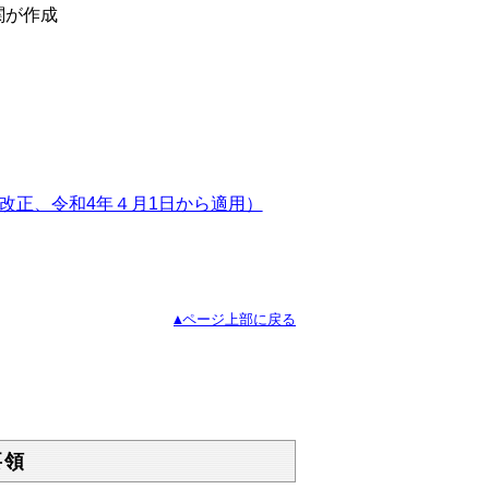
が作成
改正、令和4年４月1日から適用）
▲ページ上部に戻る
要領