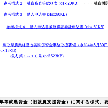
参考様式２ 融資審査等総括表 (xlsx:20KB)
・・・融資機関
参考様式３ 借入申込書 (xlsx:60KB)
参考様式４ 借入申込書兼務保証委託申込書 (xlsx:61KB)
鳥取県農業経営改善関係資金事務取扱要領（令和4年6月30日
ocx:18KB)
様式 第１～１０号 (pdf:523KB)
年等就農資金（旧就農支援資金）に関する様式、