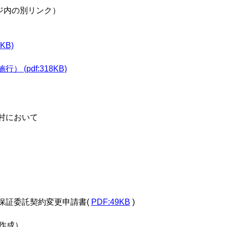
ジ内の別リンク）
B)
(pdf:318KB)
村において
保証委託契約変更申請書(
PDF:49KB
)
作成）