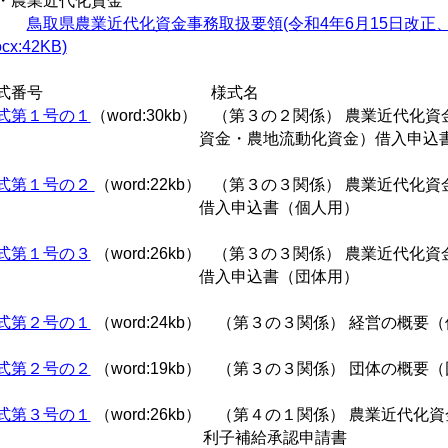
農業近代化資金
鳥取県農業近代化資金事務取扱要領(令和4年6月15日改正
ocx:42KB)
様式番号 様式名
式第１号の１
（word:30kb） （第３の２関係） 農業近代化
資金・農地流動化資金）借入申込
式第１号の２
（word:22kb） （第３の３関係） 農業近代化資
借入申込書（個人用）
式第１号の３
（word:26kb） （第３の３関係） 農業近代化資
借入申込書（団体用）
式第２号の１
（word:24kb） （第３の３関係） 経営の概要
式第２号の２
（word:19kb） （第３の３関係） 団体の概要
式第３号の１
（word:26kb） （第４の１関係） 農業近代化資
利子補給承認申請書