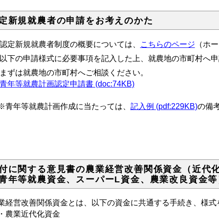
定新規就農者の申請をお考えのかた
認定新規就農者制度の概要については、
こちらのページ
（ホー
以下の申請様式に必要事項を記入した上、就農地の市町村へ申
ずは就農地の市町村へご相談ください。
青年等就農計画認定申請書 (doc:74KB)
青年等就農計画作成に当たっては、
記入例 (pdf:229KB)
の備
付に関する意見書の農業経営改善関係資金（近代
青年等就農資金、スーパーL資金、農業改良資金等
業経営改善関係資金とは、以下の資金に共通する手続き、様式
農業近代化資金