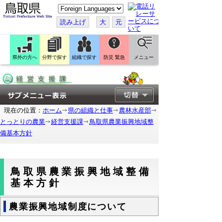
こ
の
ペ
読み上げ
大
元
ー
ジ
を
翻
訳
県外の方へ
分野で探す
組織で探す
防災 緊急
メニュー
す
る
現在の位置：
ホーム
県の組織と仕事
農林水産部
とっとりの農業
経営支援課
鳥取県農業振興地域整
備基本方針
鳥取県農業振興地域整備
基本方針
農業振興地域制度について