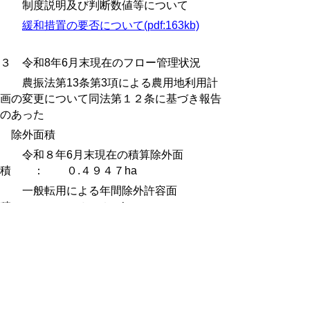
制度説明及び判断数値等について
緩和措置の要否について(pdf:163kb)
３
令和8年6月末現在の
フロー管理状況
農振法第13条第3項による農用地利用計
画の変更について同法第１２条に基づき報告
のあった
除外面積
令和８年6月末現在の積算除外面
積 ： ０.４９４７ha
一般転用による年間除外許容面
積 ： ６．８５ha）
年間許容面積までのマージ
ン ： ６．３６ha