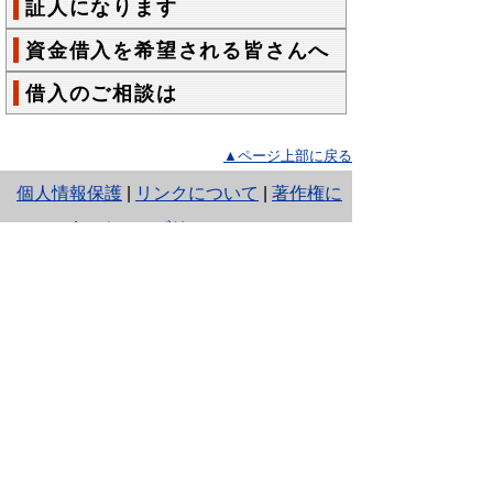
証人になります
資金借入を希望される皆さんへ
借入のご相談は
▲ページ上部に戻る
と
個人情報保護
|
リンクについて
|
著作権に
り
ついて
|
アクセシビリティ
ネ
ッ
鳥取県農林水産部 農業振興局 経営支
援課
ト
住所 〒680-8570
へ
鳥取県鳥取市東町1丁目220
電話
0857-26-7260
の
ファクシミリ 0857-26-7294
E-mail
keieishien@pref.tottori.lg.jp
Copyright(C) 2006～ 鳥取県(Tottori Prefectural
Government) All Rights Reserved. 法人番号