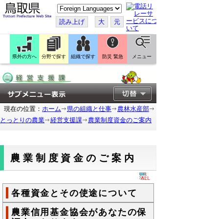
こ
の
ペ
読み上げ
大
元
ー
ジ
を
翻
訳
県外の方へ
分野で探す
組織で探す
防災 緊急
メニュー
す
る
現在の位置：
ホーム
県の組織と仕事
農林水産部
とっとりの農業
経営支援課
農業制度資金のご案内
農業制度資金のご案内
各種資金とその使途について
農業信用基金協会があなたの保