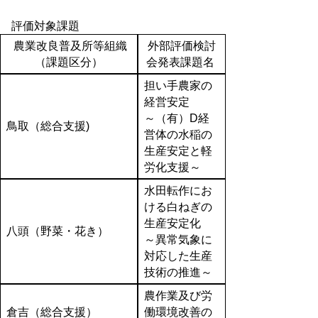
評価対象課題
農業改良普及所等組織
外部評価検討
（課題区分）
会発表課題名
担い手農家の
経営安定
～（有）D経
鳥取（総合支援)
営体の水稲の
生産安定と軽
労化支援～
水田転作にお
ける白ねぎの
生産安定化
八頭（野菜・花き）
～異常気象に
対応した生産
技術の推進～
農作業及び労
倉吉（総合支援）
働環境改善の