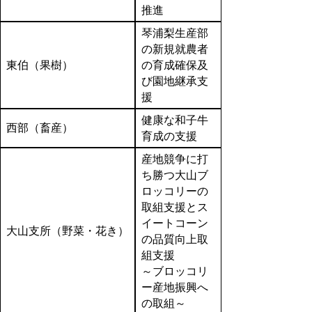
推進
琴浦梨生産部
の新規就農者
東伯（果樹）
の育成確保及
び園地継承支
援
健康な和子牛
西部（畜産）
育成の支援
産地競争に打
ち勝つ大山ブ
ロッコリーの
取組支援とス
イートコーン
大山支所（野菜・花き）
の品質向上取
組支援
～ブロッコリ
ー産地振興へ
の取組～