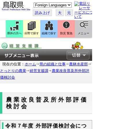
こ
の
ペ
読み上げ
大
元
ー
ジ
を
翻
訳
県外の方へ
分野で探す
組織で探す
防災 緊急
メニュー
す
る
現在の位置：
ホーム
県の組織と仕事
農林水産部
とっとりの農業
経営支援課
農業改良普及所外部評
価検討会
農業改良普及所外部評価
検討会
令和７年度 外部評価検討会につ