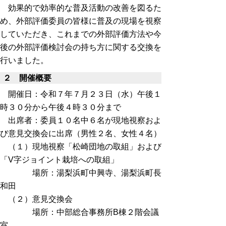
効果的で効率的な普及活動の改善を図るた
め、外部評価委員の皆様に普及の現場を視察
していただき、これまでの外部評価方法や今
後の外部評価検討会の持ち方に関する交換を
行いました。
２ 開催概要
開催日：令和７年７月２３日（水）午後１
時３０分から午後４時３０分まで
出席者：委員１０名中６名が現地視察およ
び意見交換会に出席（男性２名、女性４名）
（１）現地視察「松崎団地の取組」および
「V字ジョイント栽培への取組」
場所：湯梨浜町中興寺、湯梨浜町長
和田
（２）意見交換会
場所：中部総合事務所B棟２階会議
室