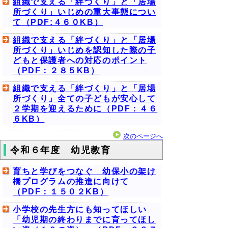
組織で支える「絆づくり」と「居場
所づくり」いじめの重大事態につい
て（PDF:４６０KB）
組織で支える「絆づくり」と「居場
所づくり」いじめを認知した際の子
どもと保護者への対応のポイント
（PDF：２８５KB）
組織で支える「絆づくり」と「居場
所づくり」全ての子どもが安心して
２学期を迎えるために（PDF：４６
６KB）
次のページへ
令和６年度 幼児教育
育ちと学びをつなぐ 幼保小の架け
橋プログラムの推進に向けて
（PDF：１５０２KB）
小学校の先生方にも知ってほしい
「幼児期の終わりまでに育ってほし