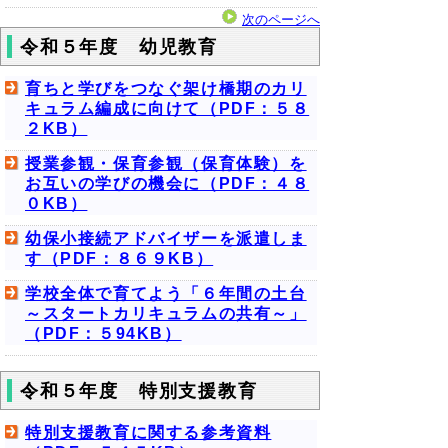
次のページへ
令和５年度 幼児教育
育ちと学びをつなぐ架け橋期のカリ
キュラム編成に向けて（PDF：５８
２KB）
授業参観・保育参観（保育体験）を
お互いの学びの機会に（PDF：４８
０KB）
幼保小接続アドバイザーを派遣しま
す（PDF：８６９KB）
学校全体で育てよう「６年間の土台
～スタートカリキュラムの共有～」
（PDF：５94KB）
令和５年度 特別支援教育
特別支援教育に関する参考資料