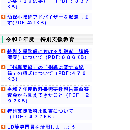
い姿（１０の姿）」（PDF：３３７
KB）
幼保小接続アドバイザーを派遣しま
す(PDF:421KB)
令和６年度 特別支援教育
特別支援学級における引継ぎ（諸帳
簿等）について（PDF:６８６KB）
「指導要録」の「指導に関する記
録」の様式について（PDF:４７６
KB）
令和７年度教科書需要数報告事前審
査会から見えてきたこと（PDF：２
９２KB）
特別支援教科用図書について
（PDF：４７７KB）
LD等専門員を活用しましょう