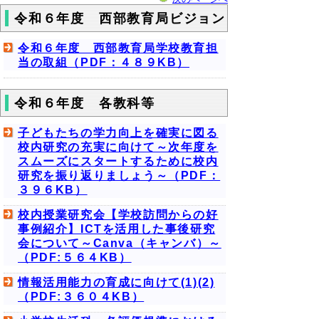
令和６年度 西部教育局ビジョン
令和６年度 西部教育局学校教育担
当の取組（PDF：４８９KB）
令和６年度 各教科等
子どもたちの学力向上を確実に図る
校内研究の充実に向けて～次年度を
スムーズにスタートするために校内
研究を振り返りましょう～（PDF：
３９６KB）
校内授業研究会【学校訪問からの好
事例紹介】ICTを活用した事後研究
会について～Canva（キャンバ）～
（PDF:５６４KB）
情報活用能力の育成に向けて(1)(2)
（PDF:３６０４KB）