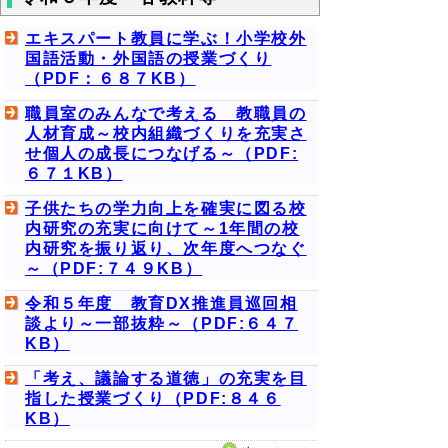
エキスパート教員に学ぶ！小学校外
国語活動・外国語の授業づくり
（PDF：６８７KB）
職員室のみんなで考える 教職員の
人材育成～校内組織づくりを充実さ
せ個人の成長につなげる～（PDF:
６７１KB）
子供たちの学力向上を確実に図る校
内研究の充実に向けて～1年間の校
内研究を振り返り、次年度へつなぐ
～（PDF:７４９KB）
令和５年度 教育DX推進員巡回相
談より～一部抜粋～（PDF:６４７
KB）
「考え、議論する道徳」の充実を目
指した授業づくり（PDF:８４６
KB）