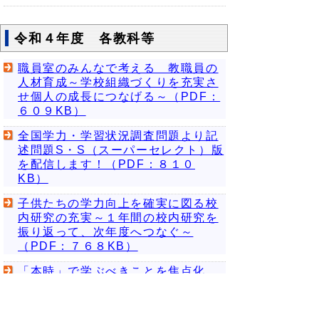
令和４年度 各教科等
職員室のみんなで考える 教職員の
人材育成～学校組織づくりを充実さ
せ個人の成長につなげる～（PDF：
６０９KB）
全国学力・学習状況調査問題より記
述問題S・S（スーパーセレクト）版
を配信します！（PDF：８１０
KB）
子供たちの学力向上を確実に図る校
内研究の充実～１年間の校内研究を
振り返って、次年度へつなぐ～
（PDF：７６８KB）
「本時」で学ぶべきことを焦点化
し、全ての子供に力を付ける！
（PDF：７０３KB）