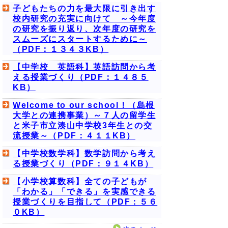
子どもたちの力を最大限に引き出す
校内研究の充実に向けて ～今年度
の研究を振り返り、次年度の研究を
スムーズにスタートするために～
（PDF：１３４３KB）
【中学校 英語科】英語訪問から考
える授業づくり（PDF：１４８５
KB）
Welcome to our school！（島根
大学との連携事業）～７人の留学生
と米子市立湊山中学校3年生との交
流授業～（PDF：４１１KB）
【中学校数学科】数学訪問から考え
る授業づくり（PDF：９１４KB）
【小学校算数科】全ての子どもが
「わかる」「できる」を実感できる
授業づくりを目指して（PDF：５６
０KB）