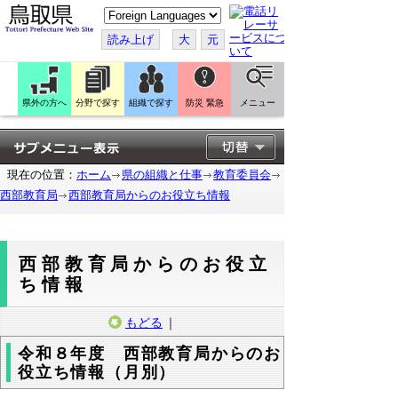
こ
の
ペ
読み上げ
大
元
ー
ジ
を
翻
訳
県外の方へ
分野で探す
組織で探す
防災 緊急
メニュー
す
る
現在の位置：
ホーム
県の組織と仕事
教育委員会
西部教育局
西部教育局からのお役立ち情報
西部教育局からのお役立
ち情報
もどる
｜
令和８年度 西部教育局からのお
役立ち情報（月別）