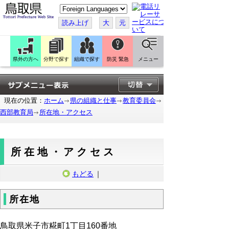
こ
の
ペ
読み上げ
大
元
ー
ジ
を
翻
訳
県外の方へ
分野で探す
組織で探す
防災 緊急
メニュー
す
る
現在の位置：
ホーム
県の組織と仕事
教育委員会
西部教育局
所在地・アクセス
所在地・アクセス
もどる
｜
所在地
鳥取県米子市糀町1丁目160番地