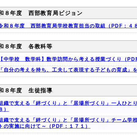
和８年度 西部教育局ビジョン
令和８年度 西部教育局学校教育担当の取組（PDF：４
和８年度 各教科等
【中学校 数学科】数学訪問から考える授業づくり（PD
「自分の考えを持ち、工夫して表現する子どもの育成」を
和８年度 生徒指導
組織で支える「絆づくり」と「居場所づくり」一人ひとり
８）
組織で支える「絆づくり」と「居場所づくり」チーム学
トの実施に向けて～（PDF：１７１）