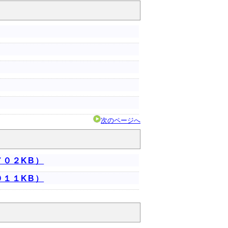
次のページへ
７０２KB）
９１１KB）