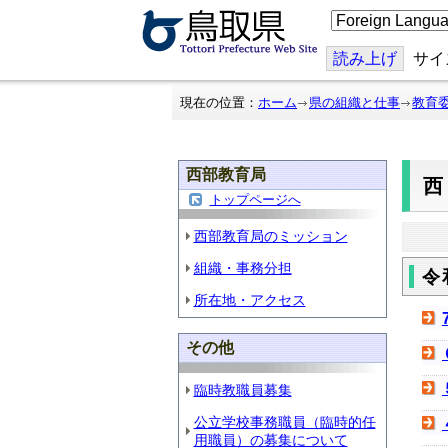
こ
の
ペ
ー
読み上げ
サイ
ジ
を
翻
現在の位置：
ホーム
県の組織と仕事
教育
訳
す
る
西部教育局
トップページへ
西部教育局のミッション
組織・事務分担
令
所在地・アクセス
その他
臨時教職員募集
公立学校事務職員（臨時的任
用職員）の募集について