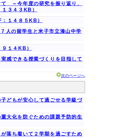
けて ～今年度の研究を振り返り、
：１３４３KB）
F：１４８５KB）
事業）～７人の留学生と米子市立湊山中学
：９１４KB）
を実感できる授業づくりを目指して
次のページへ
の子どもが安心して過ごせる学級づ
の重大化を防ぐための課題予防的生
ちが落ち着いて２学期を過ごすため