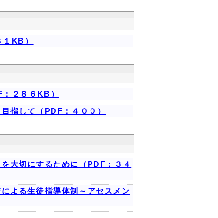
８１KB）
F：２８６KB）
目指して（PDF：４００）
を大切にするために（PDF：３４
校による生徒指導体制～アセスメン