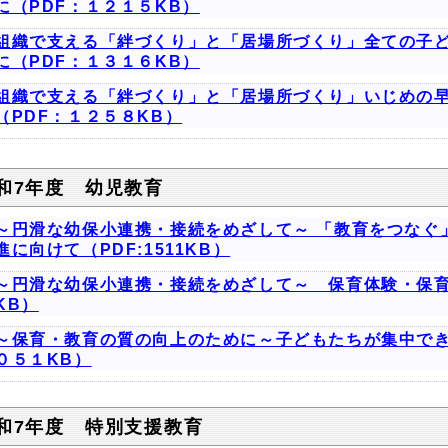
に（PDF：１２１５KB）
組織で支える「絆づくり」と「居場所づくり」全ての子
に（PDF：１３１６KB）
組織で支える「絆づくり」と「居場所づくり」いじめの
（PDF：１２５８KB）
和7年度 幼児教育
～円滑な幼保小連携・接続をめざして～ 「教育をつなぐ
進に向けて（PDF:1511KB）
～円滑な幼保小連携・接続をめざして～ 保育体験・保育
KB）
～保育・教育の質の向上のために～子どもたちが集中でき
０５１KB）
和7年度 特別支援教育