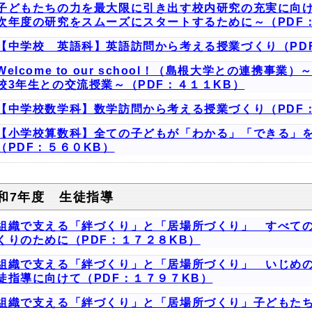
子どもたちの力を最大限に引き出す校内研究の充実に向
次年度の研究をスムーズにスタートするために～（PDF
【中学校 英語科】英語訪問から考える授業づくり（PD
Welcome to our school！（島根大学との連携
校3年生との交流授業～（PDF：４１１KB）
【中学校数学科】数学訪問から考える授業づくり（PDF
【小学校算数科】全ての子どもが「わかる」「できる」
（PDF：５６０KB）
和7年度 生徒指導
組織で支える「絆づくり」と「居場所づくり」 すべて
くりのために（PDF：１７２８KB）
組織で支える「絆づくり」と「居場所づくり」 いじめ
徒指導に向けて（PDF：１７９７KB）
組織で支える「絆づくり」と「居場所づくり」子どもた