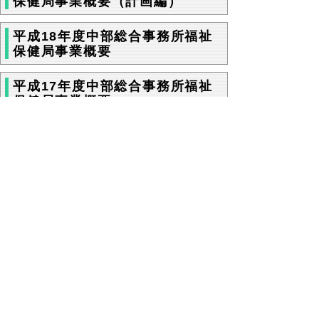
保健局事業概要（計画編）
平成18年度中部総合事務所福祉
保健局事業概要
平成17年度中部総合事務所福祉
保健局事業概要
平成16年度中部総合事務所福祉
保健局事業概要
前のページ
▲ページ上部に戻る
と
個人情報保護
|
リンクについて
|
著作権に
り
ついて
|
アクセシビリティ
当サイトへの
ネ
ご意見・お問合せ
中部総合事務所 倉吉保健所 健康支
援総務課
ッ
〒682-0802 鳥取県倉吉市東巌城町2
電話
0858-23-3325
、
0858-23-3122
FAX 0858-23-4803
ト