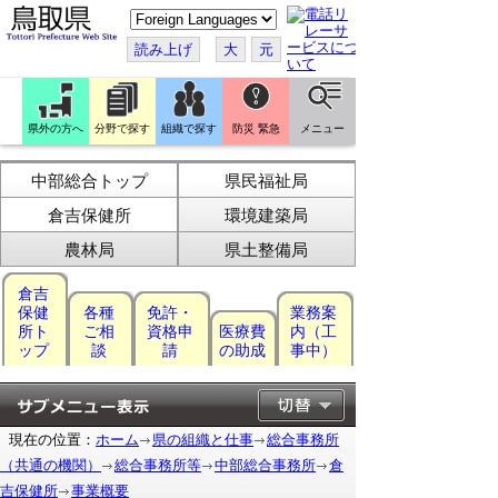
こ
の
ペ
読み上げ
大
元
ー
ジ
を
翻
訳
県外の方へ
分野で探す
組織で探す
防災 緊急
メニュー
す
る
中部総合トップ
県民福祉局
倉吉保健所
環境建築局
農林局
県土整備局
倉吉
保健
各種
免許・
業務案
所ト
ご相
資格申
医療費
内（工
ップ
談
請
の助成
事中）
現在の位置：
ホーム
県の組織と仕事
総合事務所
（共通の機関）
総合事務所等
中部総合事務所
倉
吉保健所
事業概要