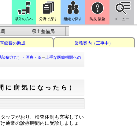
県外の方へ
分野で探す
組織で探す
防災 緊急
メニュー
林局
県土整備局
医療費の助成
業務案内（工事中）
感染症含む）・医療・薬
上手な医療機関への
間に病気になったら）
スタッフがおり、検査体制も充実してい
だけ通常の診療時間内に受診しましょ