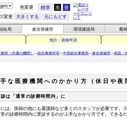
色変更
標準
黒
青
ズ変更
大
きくする
元
にもどす
福祉局
倉吉保健所
環境建築局
農
免許・資格申請
事務所（共通の機関）
総合事務所等
中部総合事務所
倉吉保健所
病気（
上手な医療機関へのかかり方（休日や夜
受診は「通常の診療時間内」に
療には、医師の他にも看護師など多くのスタッフが必要です。
通常の診療時間内に受診するのが上手なかかり方です。できる
。