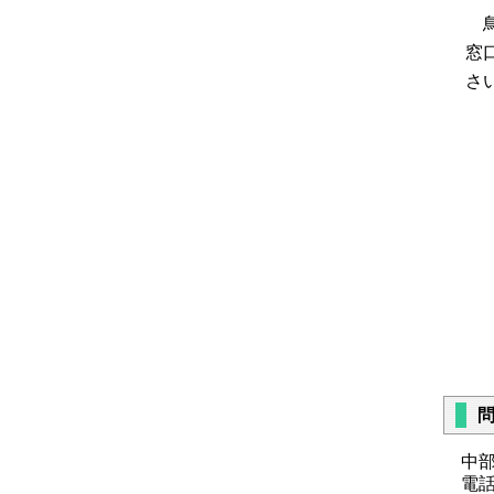
鳥
窓
さ
【
〔
〔
〔
〔
【
中部
電話：