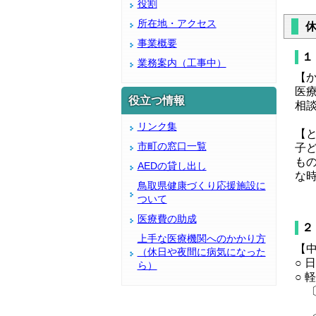
役割
所在地・アクセス
事業概要
１
業務案内（工事中）
【
医
役立つ情報
相
リンク集
【
市町の窓口一覧
子
も
AEDの貸し出し
な
鳥取県健康づくり応援施設に
詳
ついて
医療費の助成
２
上手な医療機関へのかかり方
【
（休日や夜間に病気になった
○
ら）
○
〔