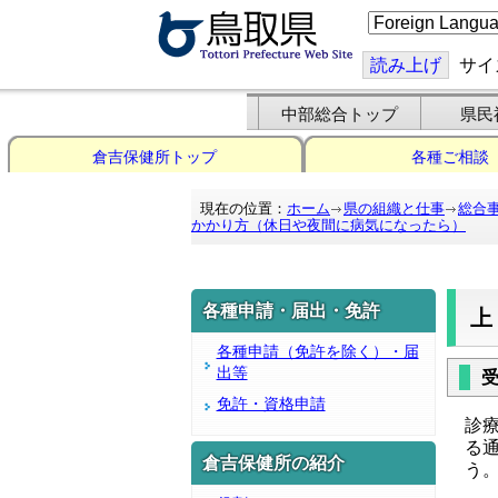
こ
の
ペ
ー
読み上げ
サイ
ジ
を
翻
中部総合トップ
県民
訳
す
倉吉保健所トップ
各種ご相談
る
現在の位置：
ホーム
県の組織と仕事
総合
かかり方（休日や夜間に病気になったら）
各種申請・届出・免許
各種申請（免許を除く）・届
出等
免許・資格申請
診
る
倉吉保健所の紹介
う