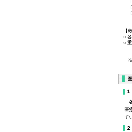
〔
〔
〔
詳
【
○
○ 
詳
※
１
各
医
て
２