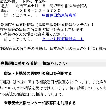
診療科目〕 内科、小児科
場所〕 倉吉市旭田町１８ 鳥取県中部医師会館内
電話〕 ０８５８－２２－５７８０
しくはこちら、→
中部休日急患診療所
救急病院の宿直医情報（鳥取県救急医療情報システム）】
 各救急病院の毎日の宿直医の状況を表示しています。
重い病気やケガの場合に御利用ください。
しくはこちら、→
とっとり医療情報ネット
救急病院の宿直医の情報は、日本海新聞の毎日の朝刊にも載っ
医療機関に対する苦情・相談をしたい
． 病院・各機関の医療相談窓口を利用する
病院には医療に関する相談窓口が設置されています。また医師
療についての御相談を受け付けています。特に診療についての
いる病院の相談窓口に相談しましょう。
． 医療安全支援センター相談窓口を利用する