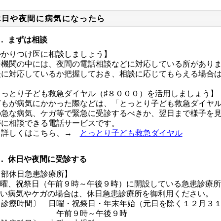
休日や夜間に病気になったら
． まずは相談
かかりつけ医に相談しましょう】
療機関の中には、夜間の電話相談などに対応している所があり
談に対応しているか把握しておき、相談に応じてもらえる場合
とっとり子ども救急ダイヤル（♯８０００）を活用しましょう】
どもが病気にかかった際などは、「とっとり子ども救急ダイヤ
の急な病気、ケガ等で緊急に受診するべきか、翌日まで様子を
時に相談できる電話サービスです。
しくはこちら、→
とっとり子ども救急ダイヤル
． 休日や夜間に受診する
中部休日急患診療所】
 日曜、祝祭日（午前９時～午後９時）に開設している急患診療
 軽い病気やケガの場合は、休日急患診療所を御利用ください。
診療時間〕 日曜・祝祭日・年末年始（元日を除く１２月３１
午前９時～午後９時