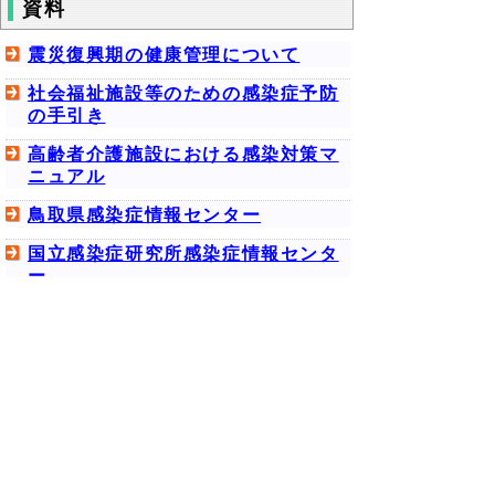
資料
震災復興期の健康管理について
社会福祉施設等のための感染症予防
の手引き
高齢者介護施設における感染対策マ
ニュアル
鳥取県感染症情報センター
国立感染症研究所感染症情報センタ
ー
問合せ先
中部総合事務所 倉吉保健所 医薬・感染症
対策課 難病・感染症対策担当
電話：
0858-23-3145
ファクシミリ：
0858-23-4803