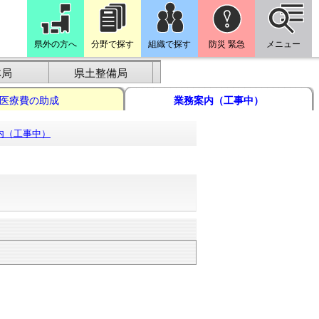
県外の方へ
分野で探す
組織で探す
防災 緊急
メニュー
林局
県土整備局
医療費の助成
業務案内（工事中）
内（工事中）