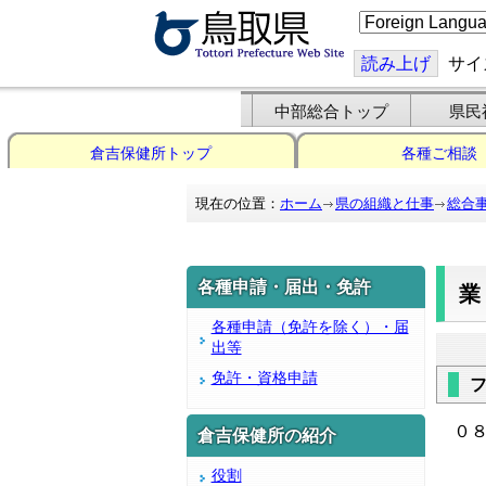
こ
の
ペ
ー
読み上げ
サイ
ジ
を
翻
中部総合トップ
県民
訳
す
倉吉保健所トップ
各種ご相談
る
現在の位置：
ホーム
県の組織と仕事
総合
各種申請・届出・免許
各種申請（免許を除く）・届
出等
免許・資格申請
０
倉吉保健所の紹介
役割