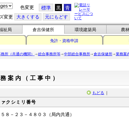
色変更
標準
黒
青
ズ変更
大
きくする
元
にもどす
福祉局
倉吉保健所
環境建築局
農
免許・資格申請
事務所（共通の機関）
総合事務所等
中部総合事務所
倉吉保健所
業務案
業務案内（工事中）
もどる
｜
ファクシミリ番号
８５８－２３－４８０３（局内共通）