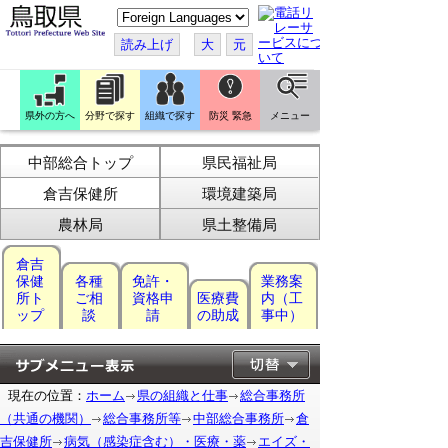
こ
の
ペ
読み上げ
大
元
ー
ジ
を
翻
訳
県外の方へ
分野で探す
組織で探す
防災 緊急
メニュー
す
る
中部総合トップ
県民福祉局
倉吉保健所
環境建築局
農林局
県土整備局
倉吉
保健
各種
免許・
業務案
所ト
ご相
資格申
医療費
内（工
ップ
談
請
の助成
事中）
現在の位置：
ホーム
県の組織と仕事
総合事務所
（共通の機関）
総合事務所等
中部総合事務所
倉
吉保健所
病気（感染症含む）・医療・薬
エイズ・