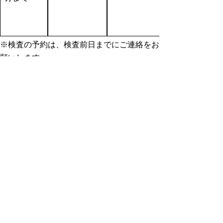
※検査の予約は、検査前日までにご連絡をお
願いします。
(予約受付時間：平日午前9時00分から午後5
時00分まで)
※肝炎・風しん検査は県の委託医療機関と保
健所で実施しています。
・
肝炎についてのページはこちら
・
風しんについてのページはこちら
リンクリスト