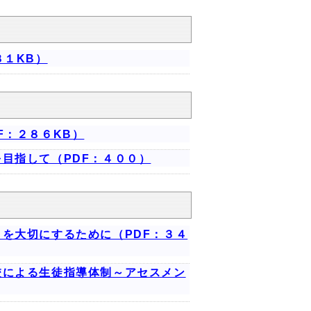
８１KB）
F：２８６KB）
目指して（PDF：４００）
を大切にするために（PDF：３４
校による生徒指導体制～アセスメン