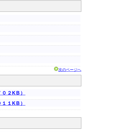
次のページへ
７０２KB）
９１１KB）