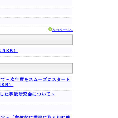
次のページへ
８９KB）
けて～次年度をスムーズにスタート
６KB）
用した事後研究会について～
想定～「主体的に学習に取り組む態