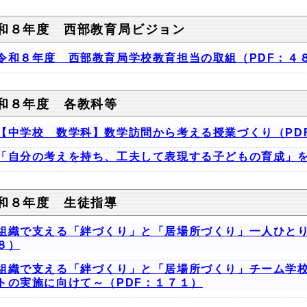
和８年度 西部教育局ビジョン
令和８年度 西部教育局学校教育担当の取組（PDF：４
和８年度 各教科等
【中学校 数学科】数学訪問から考える授業づくり（PD
「自分の考えを持ち、工夫して表現する子どもの育成」を
和８年度 生徒指導
組織で支える「絆づくり」と「居場所づくり」一人ひとり
８）
組織で支える「絆づくり」と「居場所づくり」チーム学
トの実施に向けて～（PDF：１７１）