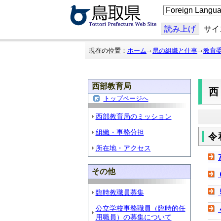
こ
の
ペ
ー
読み上げ
サイ
ジ
を
翻
現在の位置：
ホーム
県の組織と仕事
教育
訳
す
る
西部教育局
トップページへ
西部教育局のミッション
組織・事務分担
令
所在地・アクセス
その他
臨時教職員募集
公立学校事務職員（臨時的任
用職員）の募集について