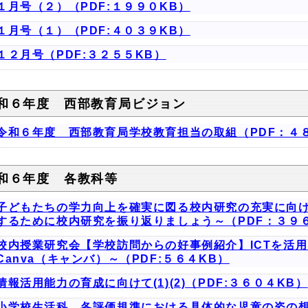
１月号（２）（PDF:１９９０KB）
１月号（１）（PDF:４０３９KB）
１２月号（PDF:３２５５KB）
和６年度 西部教育局ビジョン
令和６年度 西部教育局学校教育担当の取組（PDF：４
和６年度 各教科等
子どもたちの学力向上を確実に図る校内研究の充実に向
するために校内研究を振り返りましょう～（PDF：３９
校内授業研究会【学校訪問からの好事例紹介】ICTを活
Canva（キャンバ）～（PDF:５６４KB）
情報活用能力の育成に向けて(1)(2)（PDF:３６０４KB）
小学校生活科 各評価規準における具体的な児童の姿の