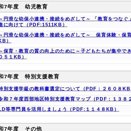
和7年度 幼児教育
～円滑な幼保小連携・接続をめざして～ 「教育をつなぐ
進に向けて（PDF:1511KB）
～円滑な幼保小連携・接続をめざして～ 保育体験・保育
KB）
～保育・教育の質の向上のために～子どもたちが集中でき
０５１KB）
和7年度 特別支援教育
特別支援学級の教科書選定について（PDF：２６０８KB
令和７年度西部地区特別支援教育マップ（PDF：１３８
LD等専門員を活用しましょう（PDF:１１４８KB）
和7年度 その他