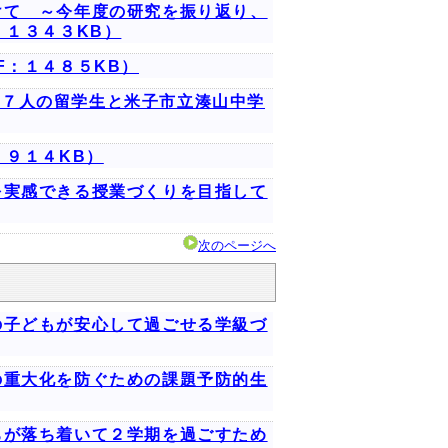
けて ～今年度の研究を振り返り、
：１３４３KB）
F：１４８５KB）
事業）～７人の留学生と米子市立湊山中学
：９１４KB）
を実感できる授業づくりを目指して
次のページへ
の子どもが安心して過ごせる学級づ
の重大化を防ぐための課題予防的生
ちが落ち着いて２学期を過ごすため