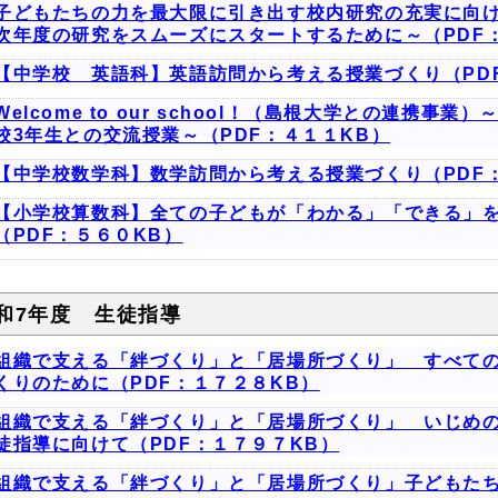
子どもたちの力を最大限に引き出す校内研究の充実に向
次年度の研究をスムーズにスタートするために～（PDF
【中学校 英語科】英語訪問から考える授業づくり（PD
Welcome to our school！（島根大学との連携
校3年生との交流授業～（PDF：４１１KB）
【中学校数学科】数学訪問から考える授業づくり（PDF
【小学校算数科】全ての子どもが「わかる」「できる」
（PDF：５６０KB）
和7年度 生徒指導
組織で支える「絆づくり」と「居場所づくり」 すべて
くりのために（PDF：１７２８KB）
組織で支える「絆づくり」と「居場所づくり」 いじめ
徒指導に向けて（PDF：１７９７KB）
組織で支える「絆づくり」と「居場所づくり」子どもた