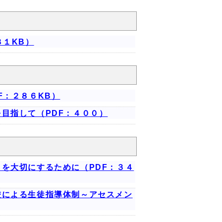
８１KB）
F：２８６KB）
目指して（PDF：４００）
を大切にするために（PDF：３４
校による生徒指導体制～アセスメン