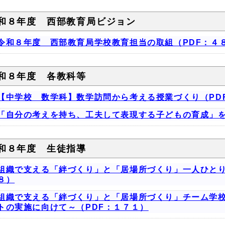
和８年度 西部教育局ビジョン
令和８年度 西部教育局学校教育担当の取組（PDF：４
和８年度 各教科等
【中学校 数学科】数学訪問から考える授業づくり（PD
「自分の考えを持ち、工夫して表現する子どもの育成」を
和８年度 生徒指導
組織で支える「絆づくり」と「居場所づくり」一人ひとり
８）
組織で支える「絆づくり」と「居場所づくり」チーム学
トの実施に向けて～（PDF：１７１）