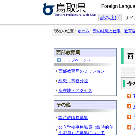
こ
の
ペ
ー
読み上げ
サイ
ジ
を
翻
現在の位置：
ホーム
県の組織と仕事
教育
訳
す
る
西部教育局
トップページへ
西部教育局のミッション
組織・事務分担
令
所在地・アクセス
その他
臨時教職員募集
公立学校事務職員（臨時的任
用職員）の募集について