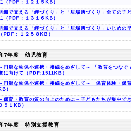
に（PDF：１２１５KB）
組織で支える「絆づくり」と「居場所づくり」全ての子
に（PDF：１３１６KB）
組織で支える「絆づくり」と「居場所づくり」いじめの
（PDF：１２５８KB）
和7年度 幼児教育
～円滑な幼保小連携・接続をめざして～ 「教育をつなぐ
進に向けて（PDF:1511KB）
～円滑な幼保小連携・接続をめざして～ 保育体験・保育
KB）
～保育・教育の質の向上のために～子どもたちが集中でき
０５１KB）
和7年度 特別支援教育