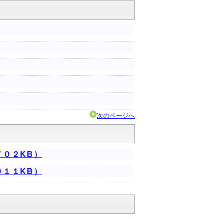
次のページへ
７０２KB）
９１１KB）