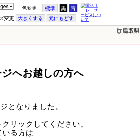
色変更
標準
黒
青
ズ変更
大
きくする
元
にもどす
ージへお越しの方へ
ージとなりました。
をクリックしてください。
ている方は