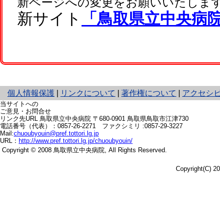
新ページへの変更をお願いいたしま
新サイト
「鳥取県立中央病
と
個人情報保護
|
リンクについて
|
著作権について
|
アクセシ
り
当サイトへの
ネ
ご意見・お問合せ
リンク先URL
鳥取県立中央病院 〒680-0901
鳥取県鳥取市江津730
ッ
電話番号（代表）：
0857-26-2271
ファクシミリ :0857-29-3227
ト
Mail:
chuoubyouin@pref.tottori.lg.jp
へ
URL：
http://www.pref.tottori.lg.jp/chuoubyouin/
の
Copyright © 2008 鳥取県立中央病院,
All Rights Reserved.
Copyright(C) 