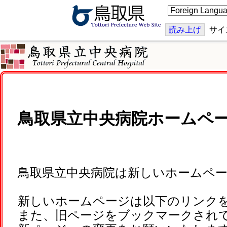
こ
の
ペ
ー
読み上げ
サイ
ジ
を
翻
訳
す
る
鳥取県立中央病院ホームペ
鳥取県立中央病院は新しいホームペ
新しいホームページは以下のリンク
また、旧ページをブックマークされ