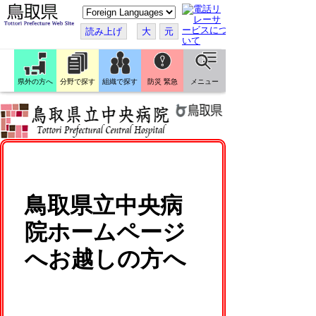
こ
の
ペ
読み上げ
大
元
ー
ジ
を
翻
訳
県外の方へ
分野で探す
組織で探す
防災 緊急
メニュー
す
る
鳥取県立中央病
院ホームページ
へお越しの方へ