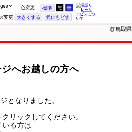
色変更
標準
黒
青
ズ変更
大
きくする
元
にもどす
ージへお越しの方へ
ージとなりました。
をクリックしてください。
ている方は