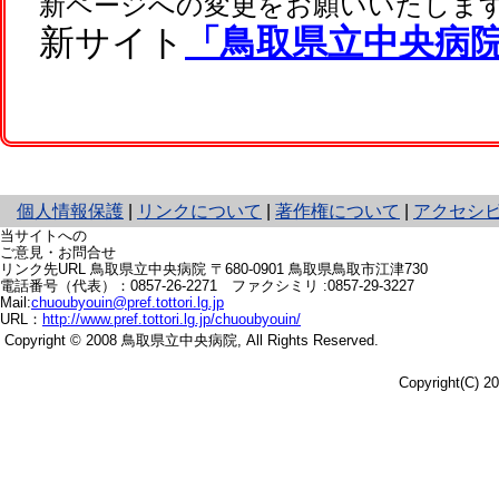
新ページへの変更をお願いいたしま
新サイト
「鳥取県立中央病
と
個人情報保護
|
リンクについて
|
著作権について
|
アクセシ
り
当サイトへの
ネ
ご意見・お問合せ
リンク先URL
鳥取県立中央病院 〒680-0901
鳥取県鳥取市江津730
ッ
電話番号（代表）：
0857-26-2271
ファクシミリ :0857-29-3227
ト
Mail:
chuoubyouin@pref.tottori.lg.jp
へ
URL：
http://www.pref.tottori.lg.jp/chuoubyouin/
の
Copyright © 2008 鳥取県立中央病院,
All Rights Reserved.
Copyright(C) 