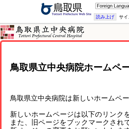
こ
の
ペ
ー
読み上げ
サイ
ジ
を
翻
訳
す
る
鳥取県立中央病院ホームペ
鳥取県立中央病院は新しいホームペ
新しいホームページは以下のリンク
また、旧ページをブックマークされ