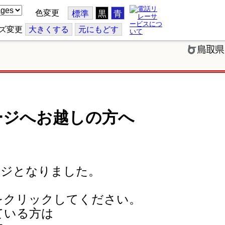
色変更
標準
黒
青
ズ変更
大
きくする
元
にもどす
ージへお越しの方へ
ージとなりました。
をクリックしてください。
ている方は