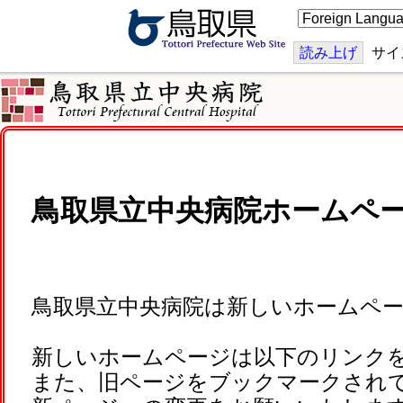
こ
の
ペ
ー
読み上げ
サイ
ジ
を
翻
訳
す
る
鳥取県立中央病院ホームペ
鳥取県立中央病院は新しいホームペ
新しいホームページは以下のリンク
また、旧ページをブックマークされ