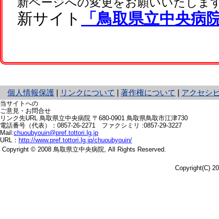
新ページへの変更をお願いいたしま
新サイト
「鳥取県立中央病
と
個人情報保護
|
リンクについて
|
著作権について
|
アクセシ
り
当サイトへの
ネ
ご意見・お問合せ
リンク先URL
鳥取県立中央病院 〒680-0901
鳥取県鳥取市江津730
ッ
電話番号（代表）：
0857-26-2271
ファクシミリ :0857-29-3227
ト
Mail:
chuoubyouin@pref.tottori.lg.jp
へ
URL：
http://www.pref.tottori.lg.jp/chuoubyouin/
の
Copyright © 2008 鳥取県立中央病院,
All Rights Reserved.
Copyright(C) 