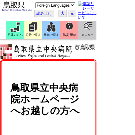
こ
の
ペ
読み上げ
大
元
ー
ジ
を
翻
訳
県外の方へ
分野で探す
組織で探す
防災 緊急
メニュー
す
る
鳥取県立中央病
院ホームページ
へお越しの方へ