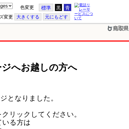
色変更
標準
黒
青
ズ変更
大
きくする
元
にもどす
ージへお越しの方へ
ージとなりました。
をクリックしてください。
ている方は