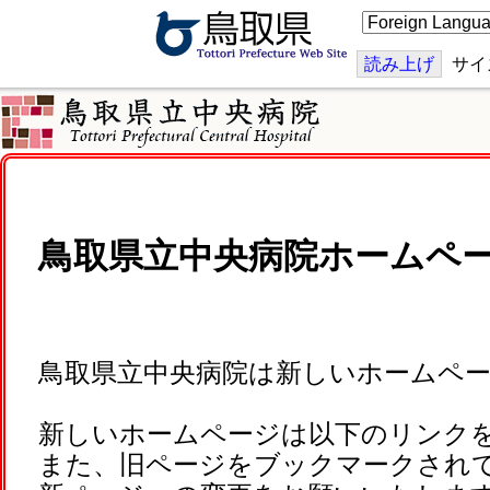
こ
の
ペ
ー
読み上げ
サイ
ジ
を
翻
訳
す
る
鳥取県立中央病院ホームペ
鳥取県立中央病院は新しいホームペ
新しいホームページは以下のリンク
また、旧ページをブックマークされ