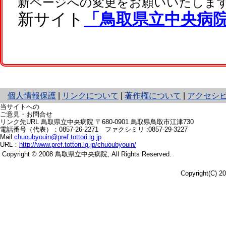
新ページへの変更をお願いいたしま
新サイト
「鳥取県立中央病
と
個人情報保護
|
リンクについて
|
著作権について
|
アクセシ
り
当サイトへの
ネ
ご意見・お問合せ
リンク先URL
鳥取県立中央病院 〒680-0901
鳥取県鳥取市江津730
ッ
電話番号（代表）：
0857-26-2271
ファクシミリ :0857-29-3227
ト
Mail:
chuoubyouin@pref.tottori.lg.jp
へ
URL：
http://www.pref.tottori.lg.jp/chuoubyouin/
の
Copyright © 2008 鳥取県立中央病院,
All Rights Reserved.
Copyright(C) 