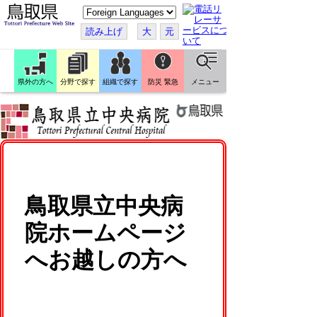
こ
の
ペ
読み上げ
大
元
ー
ジ
を
翻
訳
県外の方へ
分野で探す
組織で探す
防災 緊急
メニュー
す
る
鳥取県立中央病
院ホームページ
へお越しの方へ