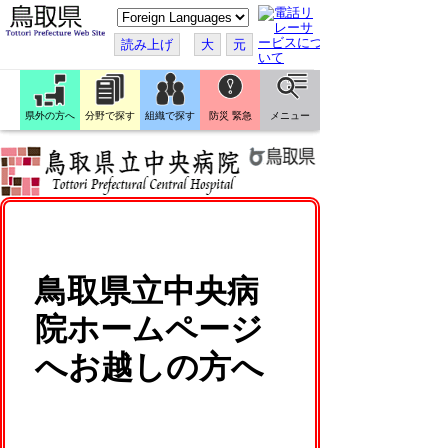
こ
の
ペ
読み上げ
大
元
ー
ジ
を
翻
訳
県外の方へ
分野で探す
組織で探す
防災 緊急
メニュー
す
る
鳥取県立中央病
院ホームページ
へお越しの方へ