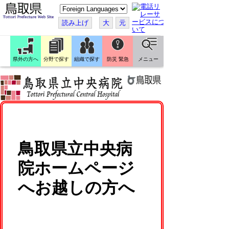
こ
の
ペ
読み上げ
大
元
ー
ジ
を
翻
訳
県外の方へ
分野で探す
組織で探す
防災 緊急
メニュー
す
る
鳥取県立中央病
院ホームページ
へお越しの方へ