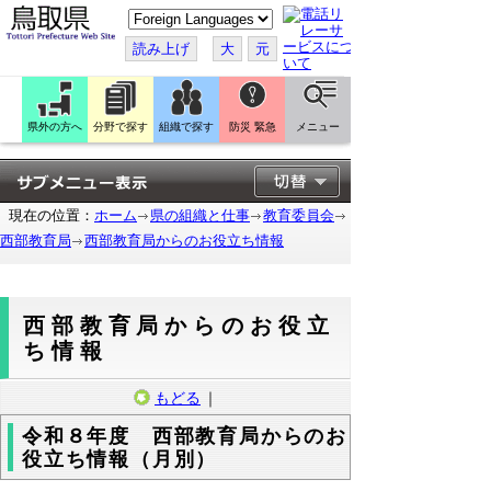
こ
の
ペ
読み上げ
大
元
ー
ジ
を
翻
訳
県外の方へ
分野で探す
組織で探す
防災 緊急
メニュー
す
る
現在の位置：
ホーム
県の組織と仕事
教育委員会
西部教育局
西部教育局からのお役立ち情報
西部教育局からのお役立
ち情報
もどる
｜
令和８年度 西部教育局からのお
役立ち情報（月別）