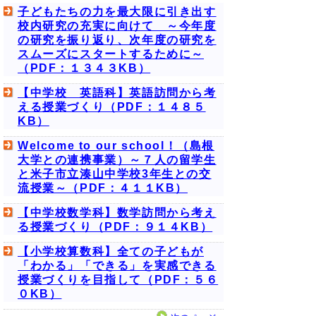
子どもたちの力を最大限に引き出す
校内研究の充実に向けて ～今年度
の研究を振り返り、次年度の研究を
スムーズにスタートするために～
（PDF：１３４３KB）
【中学校 英語科】英語訪問から考
える授業づくり（PDF：１４８５
KB）
Welcome to our school！（島根
大学との連携事業）～７人の留学生
と米子市立湊山中学校3年生との交
流授業～（PDF：４１１KB）
【中学校数学科】数学訪問から考え
る授業づくり（PDF：９１４KB）
【小学校算数科】全ての子どもが
「わかる」「できる」を実感できる
授業づくりを目指して（PDF：５６
０KB）