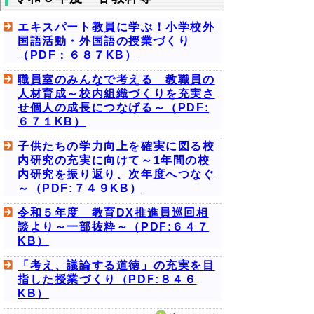
エキスパート教員に学ぶ！小学校外
国語活動・外国語の授業づくり
（PDF：６８７KB）
職員室のみんなで考える 教職員の
人材育成～校内組織づくりを充実さ
せ個人の成長につなげる～（PDF:
６７１KB）
子供たちの学力向上を確実に図る校
内研究の充実に向けて～1年間の校
内研究を振り返り、次年度へつなぐ
～（PDF:７４９KB）
令和５年度 教育DX推進員巡回相
談より～一部抜粋～（PDF:６４７
KB）
「考え、議論する道徳」の充実を目
指した授業づくり（PDF:８４６
KB）