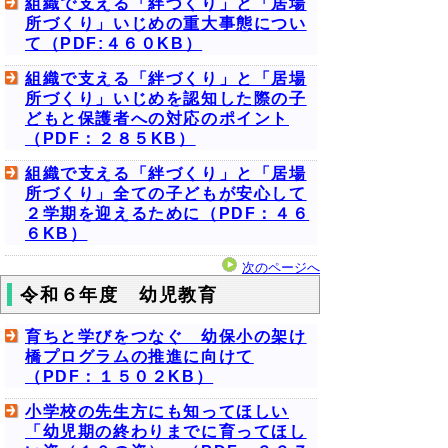
組織で支える「絆づくり」と「居場
所づくり」いじめの重大事態につい
て（PDF:４６０KB）
組織で支える「絆づくり」と「居場
所づくり」いじめを認知した際の子
どもと保護者への対応のポイント
（PDF：２８５KB）
組織で支える「絆づくり」と「居場
所づくり」全ての子どもが安心して
２学期を迎えるために（PDF：４６
６KB）
次のページへ
令和６年度 幼児教育
育ちと学びをつなぐ 幼保小の架け
橋プログラムの推進に向けて
（PDF：１５０２KB）
小学校の先生方にも知ってほしい
「幼児期の終わりまでに育ってほし