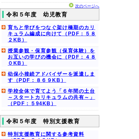
次のページへ
令和５年度 幼児教育
育ちと学びをつなぐ架け橋期のカリ
キュラム編成に向けて（PDF：５８
２KB）
授業参観・保育参観（保育体験）を
お互いの学びの機会に（PDF：４８
０KB）
幼保小接続アドバイザーを派遣しま
す（PDF：８６９KB）
学校全体で育てよう「６年間の土台
～スタートカリキュラムの共有～」
（PDF：５94KB）
令和５年度 特別支援教育
特別支援教育に関する参考資料