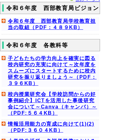
令和６年度 西部教育局ビジョン
令和６年度 西部教育局学校教育担
当の取組（PDF：４８９KB）
令和６年度 各教科等
子どもたちの学力向上を確実に図る
校内研究の充実に向けて～次年度を
スムーズにスタートするために校内
研究を振り返りましょう～（PDF：
３９６KB）
校内授業研究会【学校訪問からの好
事例紹介】ICTを活用した事後研究
会について～Canva（キャンバ）～
（PDF:５６４KB）
情報活用能力の育成に向けて(1)(2)
（PDF:３６０４KB）