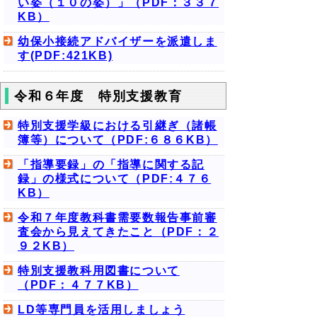
い姿（１０の姿）」（PDF：３３７
KB）
幼保小接続アドバイザーを派遣しま
す(PDF:421KB)
令和６年度 特別支援教育
特別支援学級における引継ぎ（諸帳
簿等）について（PDF:６８６KB）
「指導要録」の「指導に関する記
録」の様式について（PDF:４７６
KB）
令和７年度教科書需要数報告事前審
査会から見えてきたこと（PDF：２
９２KB）
特別支援教科用図書について
（PDF：４７７KB）
LD等専門員を活用しましょう