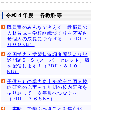
令和４年度 各教科等
職員室のみんなで考える 教職員の
人材育成～学校組織づくりを充実さ
せ個人の成長につなげる～（PDF：
６０９KB）
全国学力・学習状況調査問題より記
述問題S・S（スーパーセレクト）版
を配信します！（PDF：８１０
KB）
子供たちの学力向上を確実に図る校
内研究の充実～１年間の校内研究を
振り返って、次年度へつなぐ～
（PDF：７６８KB）
「本時」で学ぶべきことを焦点化
し、全ての子供に力を付ける！
（PDF：７０３KB）