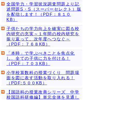
全国学力・学習状況調査問題より記
述問題S・S（スーパーセレクト）版
を配信します！（PDF：８１０
KB）
子供たちの学力向上を確実に図る校
内研究の充実～１年間の校内研究を
振り返って、次年度へつなぐ～
（PDF：７６８KB）
「本時」で学ぶべきことを焦点化
し、全ての子供に力を付ける！
（PDF：７０３KB）
小学校算数科の授業づくり 問題場
面を図に表す活動を取り入れる！
（PDF:５００KB）
【国語科の授業改善シリーズ 中学
校国語科研修編】単元全体を見通し
て１時間、１時間を大切にした授業
づくり（PDF：４３６KB）