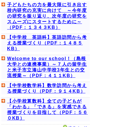
子どもたちの力を最大限に引き出す
校内研究の充実に向けて ～今年度
の研究を振り返り、次年度の研究を
スムーズにスタートするために～
（PDF：１３４３KB）
【中学校 英語科】英語訪問から考
える授業づくり（PDF：１４８５
KB）
Welcome to our school！（島根
大学との連携事業）～７人の留学生
と米子市立湊山中学校3年生との交
流授業～（PDF：４１１KB）
【中学校数学科】数学訪問から考え
る授業づくり（PDF：９１４KB）
【小学校算数科】全ての子どもが
「わかる」「できる」を実感できる
授業づくりを目指して（PDF：５６
０KB）