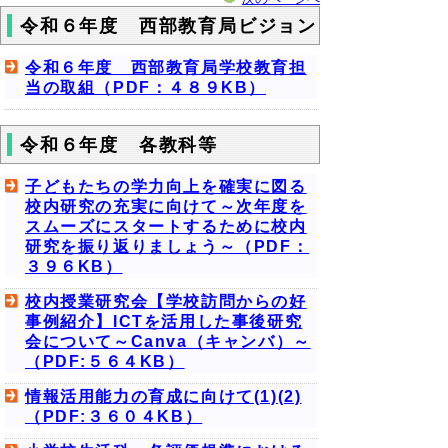
令和６年度 西部教育局ビジョン
令和６年度 西部教育局学校教育担
当の取組（PDF：４８９KB）
令和６年度 各教科等
子どもたちの学力向上を確実に図る
校内研究の充実に向けて～次年度を
スムーズにスタートするために校内
研究を振り返りましょう～（PDF：
３９６KB）
校内授業研究会【学校訪問からの好
事例紹介】ICTを活用した事後研究
会について～Canva（キャンバ）～
（PDF:５６４KB）
情報活用能力の育成に向けて(1)(2)
（PDF:３６０４KB）