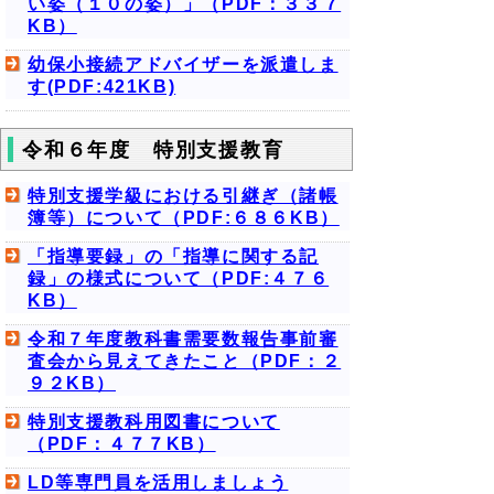
い姿（１０の姿）」（PDF：３３７
KB）
幼保小接続アドバイザーを派遣しま
す(PDF:421KB)
令和６年度 特別支援教育
特別支援学級における引継ぎ（諸帳
簿等）について（PDF:６８６KB）
「指導要録」の「指導に関する記
録」の様式について（PDF:４７６
KB）
令和７年度教科書需要数報告事前審
査会から見えてきたこと（PDF：２
９２KB）
特別支援教科用図書について
（PDF：４７７KB）
LD等専門員を活用しましょう