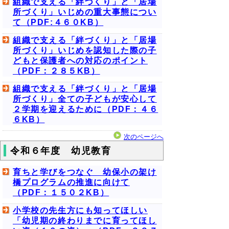
組織で支える「絆づくり」と「居場
所づくり」いじめの重大事態につい
て（PDF:４６０KB）
組織で支える「絆づくり」と「居場
所づくり」いじめを認知した際の子
どもと保護者への対応のポイント
（PDF：２８５KB）
組織で支える「絆づくり」と「居場
所づくり」全ての子どもが安心して
２学期を迎えるために（PDF：４６
６KB）
次のページへ
令和６年度 幼児教育
育ちと学びをつなぐ 幼保小の架け
橋プログラムの推進に向けて
（PDF：１５０２KB）
小学校の先生方にも知ってほしい
「幼児期の終わりまでに育ってほし