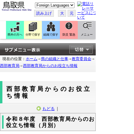
こ
の
ペ
読み上げ
大
元
ー
ジ
を
翻
訳
県外の方へ
分野で探す
組織で探す
防災 緊急
メニュー
す
る
現在の位置：
ホーム
県の組織と仕事
教育委員会
西部教育局
西部教育局からのお役立ち情報
西部教育局からのお役立
ち情報
もどる
｜
令和８年度 西部教育局からのお
役立ち情報（月別）