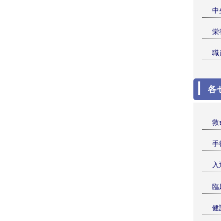
中
栄
職
各
救
手
入
臨
健