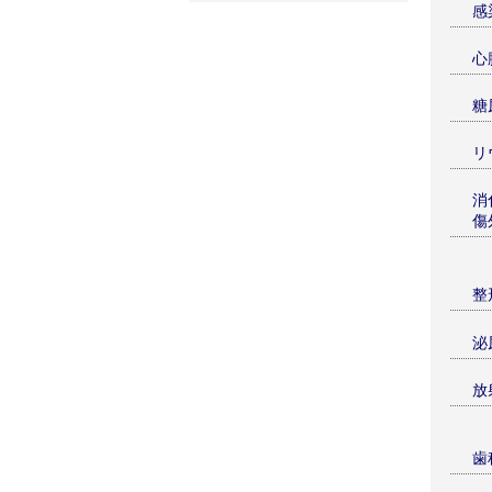
感
心
糖
リ
消
傷
整
泌
放
歯