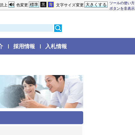
ツールの使い方
標準
黒
青
大きくする
読上
色変更
文字サイズ変更
ボタンを非表示
介
採用情報
入札情報