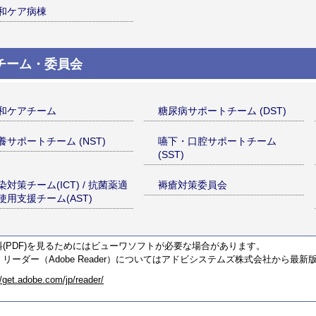
和ケア病棟
チーム・委員会
和ケアチーム
糖尿病サポートチーム (DST)
養サポートチーム (NST)
嚥下・口腔サポートチーム
(SST)
染対策チーム(ICT) / 抗菌薬適
褥瘡対策委員会
使用支援チーム(AST)
料(PDF)を見るためにはビューワソフトが必要な場合があります。
リーダー（Adobe Reader）についてはアドビシステムズ株式会社から最
//get.adobe.com/jp/reader/