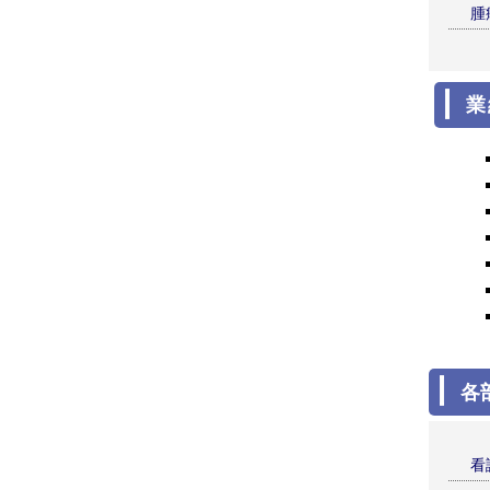
腫
業
各
看