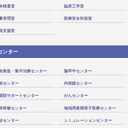
央検査室
臨床工学室
養管理室
医療安全対策室
員支援室
センター
命救急・集中治療センター
脳卒中センター
術センター
内視鏡センター
退院サポートセンター
がんセンター
床研修センター
地域周産期母子医療センター
診センター
シミュレーションセンター