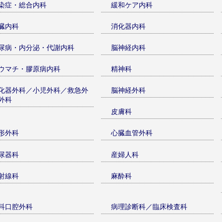
染症・総合内科
緩和ケア内科
臓内科
消化器内科
尿病・内分泌・代謝内科
脳神経内科
ウマチ・膠原病内科
精神科
化器外科／小児外科／救急外
脳神経外科
外科
皮膚科
形外科
心臓血管外科
尿器科
産婦人科
射線科
麻酔科
科口腔外科
病理診断科／臨床検査科