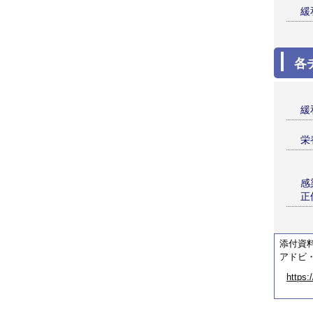
緩
各
緩
栄
感
正
添付資
アドビ・
https: